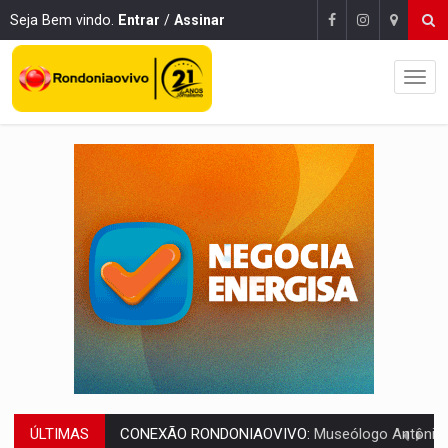
Seja Bem vindo.
Entrar
/
Assinar
ÚLTIMAS
EXTENSÃO DE DANOS:
Ferroviários pedem ao Iphan recuperação de área atingid