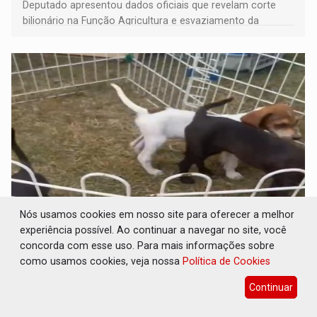
Deputado apresentou dados oficiais que revelam corte
bilionário na Função Agricultura e esvaziamento da
SEAGRI durante o governo Marcos Rocha
Nós usamos cookies em nosso site para oferecer a melhor
VIDA NOVA: Caramelos ganham chance de
experiência possível. Ao continuar a navegar no site, você
novo lar na Rondônia Rural Show
concorda com esse uso. Para mais informações sobre
como usamos cookies, veja nossa
Política de Cookies
Rondonia Rural Show
28 de Maio de 2026 às 14:16
Os cães passaram por acompanhamento, receberam
Continuar
vacinação e cuidados básicos antes de serem colocados
à disposição do público