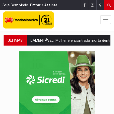
Seja Bem vindo.
Entrar
/
Assinar
ÚLTIMAS
'XANDY DO MOTOCROSS':
Pai morre em acidente na BR-364 duas semanas após condena
PESO DO VOTO:
Cinco maiores colégios eleitorais concentram 53,7% dos v
COLUNA SEMANAL:
Largada foi dada e candidatos ao Governo de RO partem 
SOB SUSPEITA:
Entrega de 286 máquinas em Rondônia coincide com investig
ARTIGO:
Reter até 50% no distrato imobiliário é legal, mas não pode 
DO HOSPITAL AO CAMPO:
Veja as mais de 200 ações de Marcos Rogé
EXPANSÃO:
Grupo Nova Era amplia presença em PVH e transforma Aramix em
VÍDEO:
Líder religioso é preso por abusar de fiéis sob pretexto de 'pro