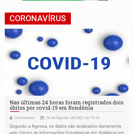
LEVANTAMENTO:
Brasil tem uma história marcada por guerras, revoltas e con
CORONAVÍRUS
LAMENTÁVEL:
Mulher é encontrada morta dentro de residência e
Nas últimas 24 horas foram registrados dois
óbitos por covid-19 em Rondônia
Coronavírus
26 de Agosto de 2021 às 19:10
Segundo a Agevisa, os dados são analisados diariamente
pelo Centro de Informações Estratégicas em Vigilância em