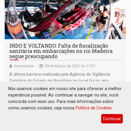
INDO E VOLTANDO: Falta de fiscalização
sanitária em embarcações no rio Madeira
segue preocupando
Coronavírus
09 de Março de 2021 às 17:01
A última barreira realizada pela Agência de Vigilância
Sanitária do Estado de Rondônia no local foi no ano
passado
Nós usamos cookies em nosso site para oferecer a melhor
experiência possível. Ao continuar a navegar no site, você
concorda com esse uso. Para mais informações sobre
como usamos cookies, veja nossa
Política de Cookies
Continuar