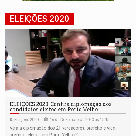
EXPANSÃO:
Grupo Nova Era amplia presença em PVH e transforma Aramix em
ELEIÇÕES 2020
ROTA GLOBAL:
PCC amplia presença internacional e transforma Brasil em cor
ELEIÇÕES 2020: Confira diplomação dos
candidatos eleitos em Porto Velho
Eleições 2020
16 de Dezembro de 2020 às 15:15
Veja a diplomação dos 21 vereadores, prefeito e vice-
prefeito, eleitos em Porto Velho