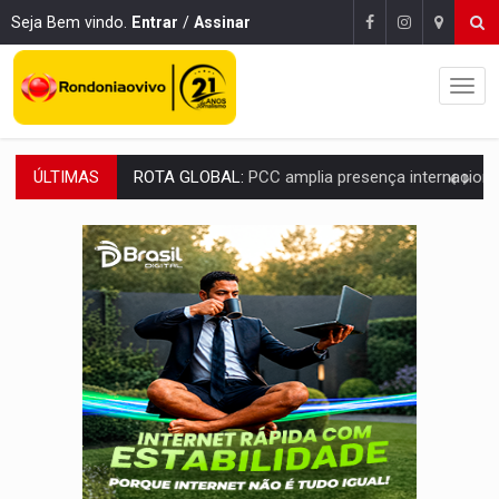
Seja Bem vindo.
Entrar
/
Assinar
ÚLTIMAS
CONEXÃO RONDONIAOVIVO:
Museólogo Antônio Ocampo conduz a história de uma
EXTENSÃO DE DANOS:
Ferroviários pedem ao Iphan recuperação de área atingid
VARIANDO O CARDÁPIO:
Veja essa receita de carne assada para o a
PREJUÍZO AOS ESTUDANTES:
Greve dos professores em PVH é considerada 
POSSESSÃO DE DEBORAH LOGAN:
Terror mistura mistério e filmagens quase
TRANSPARÊNCIA:
TCE reúne candidatos ao Governo e apresenta diagnó
ELAS DECIDEM:
Mulheres são maioria e representam 52% do eleitorado de 
NO CARRO:
Homem é preso com pistola 9mm durante abordagem da Força Tát