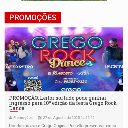
NO CARRO:
Homem é preso com pistola 9mm durante abordagem da Força Tát
PROMOÇÕES
TRÁGICO:
Pai do 'Xandy Motocross' morre em acidente
PROMOÇÃO: Leitor sortudo pode ganhar
ingresso para 10ª edição da festa Grego Rock
Dance
Promoções
27 de Agosto de 2025 às 15:45
Rondoniaovivo e Grego Original Pub vão presentear cinco