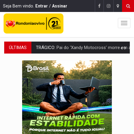
Seja Bem vindo.
Entrar
/
Assinar
ÚLTIMAS
VÍDEO:
Motorista de caminhonete morre preso às ferragens em colisão com
LAZER:
Seis lugares gratuitos para aproveitar o fim de semana e
VÍDEO:
FTICCO e Força Tática prendem membro do CV com arma e drogas em
INCLUSÃO:
Prefeitura fortalece parceria com a APAE para ampliar ações v
DEFESA:
Exército testa inovações no combate a drones durante exerc
TEMAS SOCIOAMBIENTAIS:
Em Itapuã do Oeste, CINEMAZÔNIA leva cinema amazônico 
PREVISÃO:
Interior de Rondônia terá sábado (8) de calor intenso
INFRAESTRUTURA:
Após quase 30 anos de espera, asfalto chega ao bairr