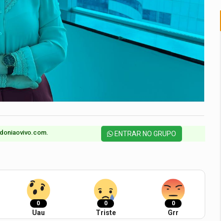
doniaovivo.com.​
ENTRAR NO GRUPO
0
0
0
Uau
Triste
Grr