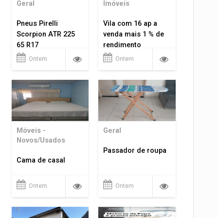
Geral
Imóveis
Pneus Pirelli
Vila com 16 ap a
Scorpion ATR 225
venda mais 1 % de
65 R17
rendimento
Ontem
Ontem
Móveis -
Geral
Novos/Usados
Passador de roupa
Cama de casal
Ontem
Ontem