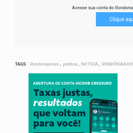
Acesse sua conta do Rondonia
Clique aqu
TAGS :
Rondoniaovivo
,
política
,
NOTÍCIA
,
RONDÔNIAAOV