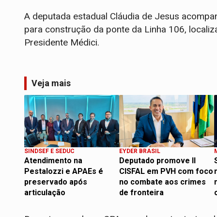
A deputada estadual Cláudia de Jesus acompan
para construção da ponte da Linha 106, localiz
Presidente Médici.
Veja mais
SINDSEF E SEDUC
EYDER BRASIL
Atendimento na
Deputado promove II
Pestalozzi e APAEs é
CISFAL em PVH com foco
preservado após
no combate aos crimes
articulação
de fronteira