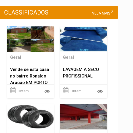
CLASSIFICADOS
VEJA MAIS
Geral
Geral
Vende se está casa
LAVAGEM A SECO
no bairro Ronaldo
PROFISSIONAL
Aragão EM PORTO
VELHO RO.
Ontem
Ontem