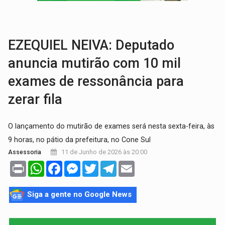
TRÁGICO:
Pai do 'Xandy Motocross' morre em acidente
VÍDEO:
Motorista de caminhonete morre preso às ferragens em colisão com
EZEQUIEL NEIVA: Deputado
anuncia mutirão com 10 mil
exames de ressonância para
zerar fila
O lançamento do mutirão de exames será nesta sexta-feira, às
9 horas, no pátio da prefeitura, no Cone Sul
11 de Junho de 2026 às 20:00
Assessoria
Print
WhatsApp
Facebook
Messenger
Twitter
Telegram
Email
Siga a gente no Google News