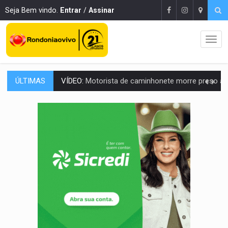
Seja Bem vindo.
Entrar
/
Assinar
ÚLTIMAS
LAZER:
Seis lugares gratuitos para aproveitar o fim de semana e
VÍDEO:
FTICCO e Força Tática prendem membro do CV com arma e drogas em
INCLUSÃO:
Prefeitura fortalece parceria com a APAE para ampliar ações v
DEFESA:
Exército testa inovações no combate a drones durante exerc
TEMAS SOCIOAMBIENTAIS:
Em Itapuã do Oeste, CINEMAZÔNIA leva cinema amazônico 
PREVISÃO:
Interior de Rondônia terá sábado (8) de calor intenso
INFRAESTRUTURA:
Após quase 30 anos de espera, asfalto chega ao bairr
A ILHA:
Coreografia de Rondônia estreia na programação do Festival de Dan