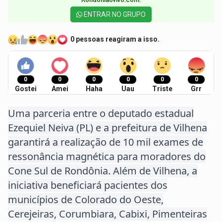
ENTRAR NO GRUPO
0 pessoas reagiram a isso.
0
0
0
0
0
0
Gostei
Amei
Haha
Uau
Triste
Grr
Uma parceria entre o deputado estadual
Ezequiel Neiva (PL) e a prefeitura de Vilhena
garantirá a realização de 10 mil exames de
ressonância magnética para moradores do
Cone Sul de Rondônia. Além de Vilhena, a
iniciativa beneficiará pacientes dos
municípios de Colorado do Oeste,
Cerejeiras, Corumbiara, Cabixi, Pimenteiras