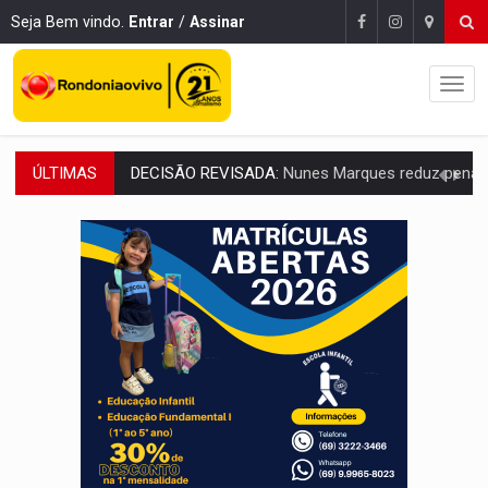
Seja Bem vindo.
Entrar
/
Assinar
ÚLTIMAS
CONEXÃO RONDONIAOVIVO:
Museólogo Antônio Ocampo lança livro sob
ELEIÇÕES 2026:
Patrimônio de candidata a deputada federal do PL salta R$ 1 m
VÍDEO:
Quadrilha é flagrada com cerca de 200 porções
BAIRRO TEIXEIRÃO:
MPF cobra regularização fundiária da comunid
SUCESSO NA ABERTURA:
2ª Feira Rondônia Empreendedora segue no Espaço Alternativ
REESTRUTURAÇÃO:
Secretário da Seinfra de Porto Velho pede exon
SAÚDE INDÍGENA:
Pirahã terão consultas e exames especializados durante 
ECONOMIA:
Dia dos pais deve movimentar R$ 8,5 bilhões e RO projet