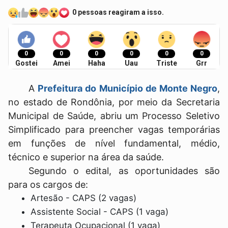
0 pessoas reagiram a isso.
0
0
0
0
0
0
Gostei
Amei
Haha
Uau
Triste
Grr
A
Prefeitura do Município de Monte Negro
,
no estado de Rondônia, por meio da Secretaria
Municipal de Saúde, abriu um Processo Seletivo
Simplificado para preencher vagas temporárias
em funções de nível fundamental, médio,
técnico e superior na área da saúde.
Segundo o edital, as oportunidades são
para os cargos de:
Artesão - CAPS (2 vagas)
Assistente Social - CAPS (1 vaga)
Terapeuta Ocupacional (1 vaga)