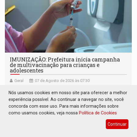
IMUNIZAÇÃO: Prefeitura inicia campanha
de multivacinação para crianças e
adolescentes
Geral
07 de Agosto de 2026 às 07:30
Ação segue até 1º de setembro nas unidades básicas de
Nós usamos cookies em nosso site para oferecer a melhor
saúde, com grande Dia D de mobilização agendado para o
experiência possível. Ao continuar a navegar no site, você
dia 22 de agosto
concorda com esse uso. Para mais informações sobre
como usamos cookies, veja nossa
Política de Cookies
Continuar