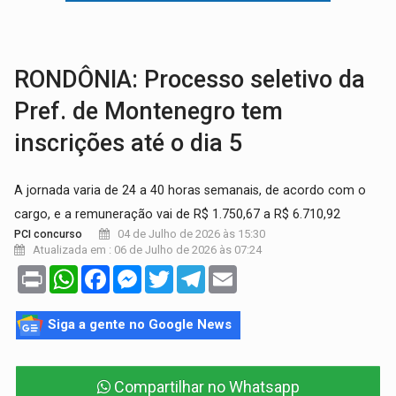
ELEIÇÕES 2026:
Ulisses Guimarães e as nuvens no céu de Rondônia – Por 
DECISÃO REVISADA:
Nunes Marques reduz pena de Acir Gurgacz e declara pun
RONDÔNIA: Processo seletivo da
Pref. de Montenegro tem
inscrições até o dia 5
A jornada varia de 24 a 40 horas semanais, de acordo com o
cargo, e a remuneração vai de R$ 1.750,67 a R$ 6.710,92
04 de Julho de 2026 às 15:30
PCI concurso
Atualizada em : 06 de Julho de 2026 às 07:24
Print
WhatsApp
Facebook
Messenger
Twitter
Telegram
Email
Siga a gente no Google News
Compartilhar no Whatsapp