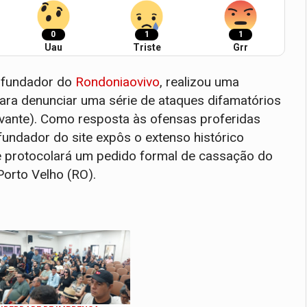
0
1
1
Uau
Triste
Grr
o-fundador do
Rondoniaovivo
, realizou uma
para denunciar uma série de ataques difamatórios
ante). Como resposta às ofensas proferidas
 fundador do site expôs o extenso histórico
que protocolará um pedido formal de cassação do
orto Velho (RO).