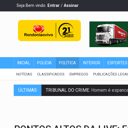
Seja Bem vindo.
Entrar
/
Assinar
INICIAL
POLÍCIA
POLÍTICA
INTERIOR
ESPORTES
NOTÍCIAS
CLASSIFICADOS
EMPREGOS
PUBLICAÇÕES LEGA
ÚLTIMAS
TRIBUNAL DO CRIME:
Homem é espancado
VÍDEO:
Perseguição é registrada no shop
LUDOPATIA:
Apostas online começam a af
REFLORESTAMENTO:
Plantar árvores nã