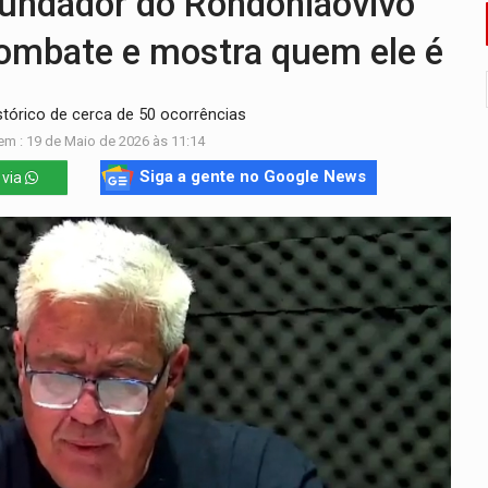
ndador do Rondoniaovivo
ossível base secreta no satélite natural da Terra
ombate e mostra quem ele é
i carro que era rebocado para oficina no Centro de Porto Velho
tórico de cerca de 50 ocorrências
 frente do bar da Marleide
em : 19 de Maio de 2026 às 11:14
nia+10 lança chamada para fortalecer cadeias da sociobioecono
Siga a gente no Google News
 via
de urânio, mas produz pouco e importa combustível
ça matar sobrinha grávida e com bebê no colo