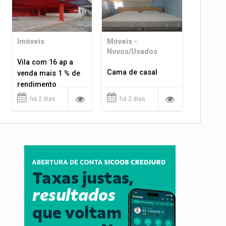
Imóveis
Móveis -
Novos/Usados
Vila com 16 ap a
Cama de casal
venda mais 1 % de
rendimento
há 2 dias
há 2 dias