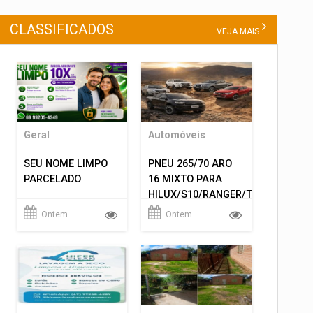
CLASSIFICADOS
VEJA MAIS
Geral
Automóveis
SEU NOME LIMPO
PNEU 265/70 ARO
PARCELADO
16 MIXTO PARA
HILUX/S10/RANGER/TRITON
ETC... MONTAGEM
Ontem
Ontem
GRATIS 599,00