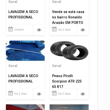
Geral
Geral
LAVAGEM A SECO
Vende se está casa
PROFISSIONAL
no bairro Ronaldo
Aragão EM PORTO
VELHO RO.
Ontem
há 2 dias
Geral
Geral
LAVAGEM A SECO
Pneus Pirelli
PROFISSIONAL
Scorpion ATR 225
65 R17
há 2 dias
há 2 dias