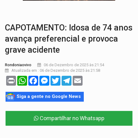
ROTA GLOBAL:
PCC amplia presença internacional e transforma Brasil em cor
CONEXÃO RONDONIAOVIVO:
Museólogo Antônio Ocampo conduz a história de uma
CAPOTAMENTO: Idosa de 74 anos
avança preferencial e provoca
grave acidente
06 de Dezembro de 2025 às 21:54
Rondoniaovivo
Atualizada em : 06 de Dezembro de 2025 às 21:58
Print
WhatsApp
Facebook
Messenger
Twitter
Telegram
Email
Siga a gente no Google News
Compartilhar no Whatsapp