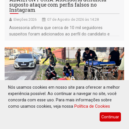
suposto ataque com perfis falsos no
Instagram
Eleições 2026
07 de Agosto de 2026 às 14:28
Assessoria afirma que cerca de 10 mil seguidores
suspeitos foram adicionados ao perfil do candidato e
informou que acionou a Meta para apurar o caso e
remover as contas
Nós usamos cookies em nosso site para oferecer a melhor
experiência possível. Ao continuar a navegar no site, você
concorda com esse uso. Para mais informações sobre
como usamos cookies, veja nossa
Política de Cookies
Continuar
VÍDEO: Motoboy de delivery sofre fratura
após mulher avançar preferencial