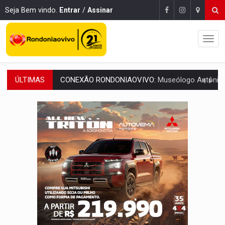
Seja Bem vindo.
Entrar
/
Assinar
ÚLTIMAS
EXTENSÃO DE DANOS:
Ferroviários pedem ao Iphan recuperação de área atingid
VARIANDO O CARDÁPIO:
Veja essa receita de carne assada para o a
PREJUÍZO AOS ESTUDANTES:
Greve dos professores em PVH é considerada 
POSSESSÃO DE DEBORAH LOGAN:
Terror mistura mistério e filmagens quase
TRANSPARÊNCIA:
TCE reúne candidatos ao Governo e apresenta diagnó
ELAS DECIDEM:
Mulheres são maioria e representam 52% do eleitorado de 
NO CARRO:
Homem é preso com pistola 9mm durante abordagem da Força Tát
TRÁGICO:
Pai do 'Xandy Motocross' morre em acidente