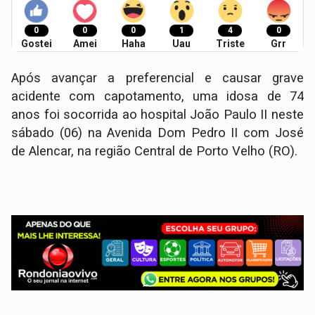
0
0
0
1
4
0
Gostei
Amei
Haha
Uau
Triste
Grr
Após avançar a preferencial e causar grave
acidente com capotamento, uma idosa de 74
anos foi socorrida ao hospital João Paulo II neste
sábado (06) na Avenida Dom Pedro II com José
de Alencar, na região Central de Porto Velho (RO).