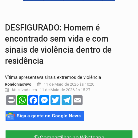
TRÁGICO:
Pai do 'Xandy Motocross' morre em acidente
VÍDEO:
Motorista de caminhonete morre preso às ferragens em colisão com
DESFIGURADO: Homem é
encontrado sem vida e com
sinais de violência dentro de
residência
Vítima apresentava sinais extremos de violência
11 de Maio de 2026 às 10:20
Rondoniaovivo
Atualizada em : 11 de Maio de 2026 às 15:27
Print
WhatsApp
Facebook
Messenger
Twitter
Telegram
Email
Siga a gente no Google News
Compartilhar no Whatsapp