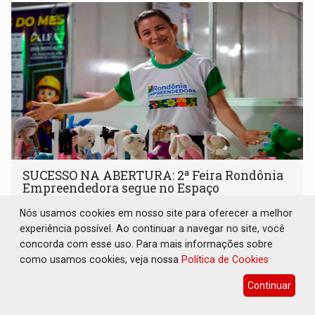
SUCESSO NA ABERTURA: 2ª Feira Rondônia
Empreendedora segue no Espaço
Alternativo com entrada gratuita até
domingo
Nós usamos cookies em nosso site para oferecer a melhor
experiência possível. Ao continuar a navegar no site, você
Comunidade
07 de Agosto de 2026 às 10:40
concorda com esse uso. Para mais informações sobre
Programação reúne em um só lugar o melhor da
como usamos cookies, veja nossa
Política de Cookies
economia criativa do estado
Continuar