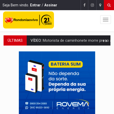
Seja Bem vindo.
Entrar
/
Assinar
ÚLTIMAS
LAZER:
Seis lugares gratuitos para aproveitar o fim de semana e
VÍDEO:
FTICCO e Força Tática prendem membro do CV com arma e drogas em
INCLUSÃO:
Prefeitura fortalece parceria com a APAE para ampliar ações v
DEFESA:
Exército testa inovações no combate a drones durante exerc
TEMAS SOCIOAMBIENTAIS:
Em Itapuã do Oeste, CINEMAZÔNIA leva cinema amazônico 
PREVISÃO:
Interior de Rondônia terá sábado (8) de calor intenso
INFRAESTRUTURA:
Após quase 30 anos de espera, asfalto chega ao bairr
A ILHA:
Coreografia de Rondônia estreia na programação do Festival de Dan