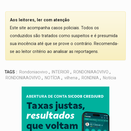
Aos leitores, ler com atenção
Este site acompanha casos policiais. Todos os
conduzidos são tratados como suspeitos e é presumida
sua inocência até que se prove o contrário. Recomenda-
se ao leitor critério ao analisar as reportagens.
TAGS :
Rondoniaovivo
,
INTERIOR
,
RONDONIAAOVIVO
,
RONDONIAAOVIVO
,
NOTÍCIA
,
vilhena
,
RONDNIA
,
Notícia