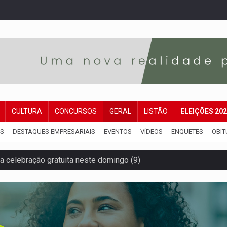
CULTURA
CONCURSOS
GERAL
LISTÃO
ELEIÇÕES 20
IS
DESTAQUES EMPRESARIAIS
EVENTOS
VÍDEOS
ENQUETES
OBIT
za celebração gratuita neste domingo (9)
 Madeira termina com explosivos apreendidos
5 milhões
 PREGÃO ELETRÔNICO Nº 90091/2025/SUPEL/RO