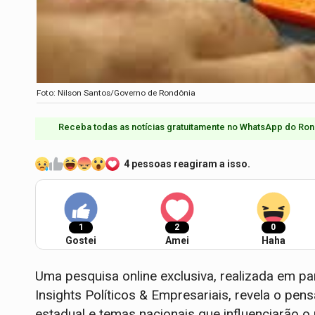
Foto: Nilson Santos/Governo de Rondônia
Receba todas as notícias gratuitamente no WhatsApp do Ron
4 pessoas reagiram a isso.
1
2
0
Gostei
Amei
Haha
Uma pesquisa online exclusiva, realizada em pa
Insights Políticos & Empresariais, revela o pen
estadual e temas nacionais que influenciarão o