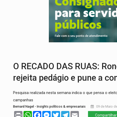
PROVA CONTÁBIL:
UNNESA apresenta do
VÍDEO:
Ciclista é atropelado por carro na
Publicação Legal:
AVISO DE LICITAÇÃO:
FUTEBOL:
Confira classificados e detalh
Publicação Legal:
CONCORRÊNCIA Nº 90
ECONOMIA:
Dia dos pais deve movimentar
O RECADO DAS RUAS: Rond
rejeita pedágio e pune a co
Pesquisa realizada nesta semana indica o que pensa o eleito
campanhas
Bernard Nagel - Insights políticos & empresariais
09 de Maio de
Print
WhatsApp
Facebook
Messenger
Twitter
Telegram
Email
Compartilhar