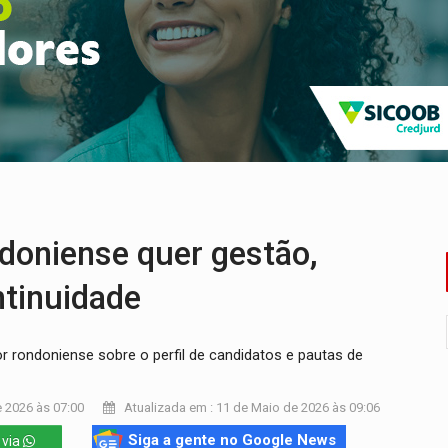
cumentos e questiona apreensão da PF em PVH
 região Central de Porto Velho
 PREGÃO ELETRÔNICO N.º 90136/2026/SUPEL/RO
es do sorteio da Copa do Brasil 2026
504/2025/SUPEL/RO
 R$ 8,5 bilhões e RO projeta alta de 8,8%
oniense quer gestão,
ntinuidade
r rondoniense sobre o perfil de candidatos e pautas de
 2026 às 07:00
Atualizada em : 11 de Maio de 2026 às 09:06
Siga a gente no Google News
 via