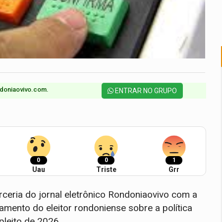
doniaovivo.com.​
ENTRAR NO GRUPO
0
0
1
Uau
Triste
Grr
rceria do jornal eletrônico Rondoniaovivo com a
samento do eleitor rondoniense sobre a política
 pleito de 2026.