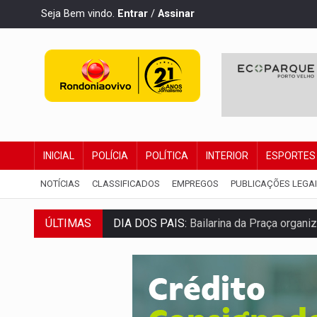
Seja Bem vindo.
Entrar
/
Assinar
INICIAL
POLÍCIA
POLÍTICA
INTERIOR
ESPORTES
NOTÍCIAS
CLASSIFICADOS
EMPREGOS
PUBLICAÇÕES LEGA
ÚLTIMAS
DIA DOS PAIS:
Bailarina da Praça organi
VÍDEO:
Perseguição a embarcação no rio
MEGA SENA:
Prêmio acumula para R$ 16
Publicação Legal:
AVISO DE LICITAÇÃO: