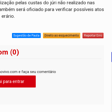
zação pelas custas do júri não realizado nas
também será oficiado para verificar possíveis atos
erário.
Sugestão de Pauta
Direito ao esquecimento
Reportar Erro
om (0)
ovivo.com e faça seu comentário
i para entrar