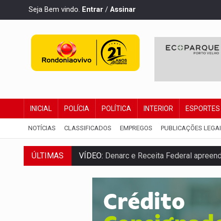
Seja Bem vindo.
Entrar
/
Assinar
INICIAL
POLÍCIA
POLÍTICA
INTERIOR
ESPORTES
NOTÍCIAS
CLASSIFICADOS
EMPREGOS
PUBLICAÇÕES LEGA
ÚLTIMAS
VÍDEO:
Denarc e Receita Federal apreen
OPERAÇÃO DA PC:
Membros do CV são p
ENTRADA GRATUITA:
Espetáculo As Mari
VÍDEO:
Três são presos após furto de mo