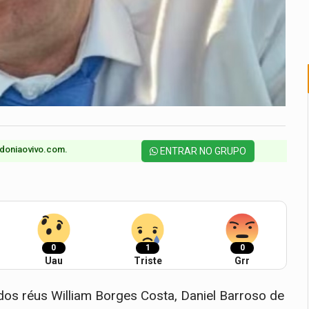
doniaovivo.com.​
ENTRAR NO GRUPO
0
1
0
Uau
Triste
Grr
dos réus William Borges Costa, Daniel Barroso de