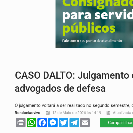
CELEBRAÇÃO:
Cerejeiras completa 43 a
SAÚDE:
Anvisa desmente boato sobre pre
VÍDEO:
Pitbulls fogem de residência e a
AÇÃO CONJUNTA:
Forças policiais apre
PF ESTÁ APURANDO:
Flávio Bolsonaro e
GRAVE:
Homem é esfaqueado no peito dur
CASO DALTO: Julgamento é
advogados de defesa
O julgamento voltará a ser realizado no segundo semestre, 
Rondoniaovivo
12 de Maio de 2026 às 14:19
Atualizada 
Print
WhatsApp
Facebook
Messenger
Twitter
Telegram
Email
Compartilhar