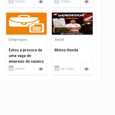
Ontem
Ontem
Empregos
Geral
Estou a procura de
Motos Honda
uma vaga de
emprego de caseiro
em porto velho
Ontem
há 2 dias
rondônia