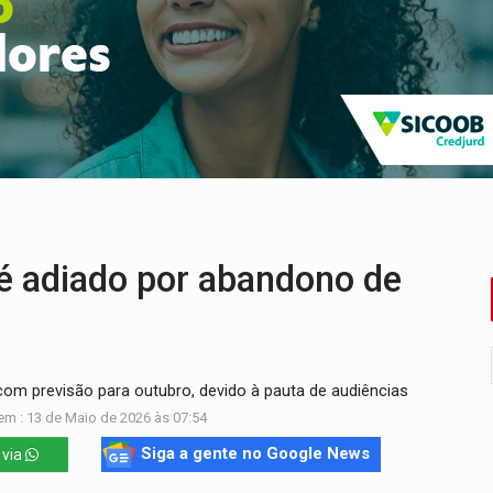
nos de emancipação com programação esportiva
sença de plástico ou petróleo em ovos
tacam casal de idosos na zona Leste
endem cerca de 1kg de ouro em Rondônia
scolhe Alfredo Gaspar como vice, alvo de denúncia por estupro
ante briga entre vizinhos
 adiado por abandono de
com previsão para outubro, devido à pauta de audiências
em : 13 de Maio de 2026 às 07:54
Siga a gente no Google News
 via