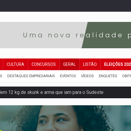
CULTURA
CONCURSOS
GERAL
LISTÃO
ELEIÇÕES 20
IS
DESTAQUES EMPRESARIAIS
EVENTOS
VÍDEOS
ENQUETES
OBIT
dem 12 kg de skunk e arma que iam para o Sudeste
resos com armas e drogas após crime de tortur@
as Somos Nós será apresentado na capital
tocicleta em frente de academia