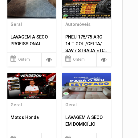
Geral
Automóveis
LAVAGEM A SECO
PNEU 175/75 ARO
PROFISSIONAL
14 T GOL /CELTA/
SAV / STRADA ETC..
R$ 219,99
Ontem
Ontem
MONTAGEM GRATIS
Geral
Geral
Motos Honda
LAVAGEM A SECO
EM DOMICÍLIO