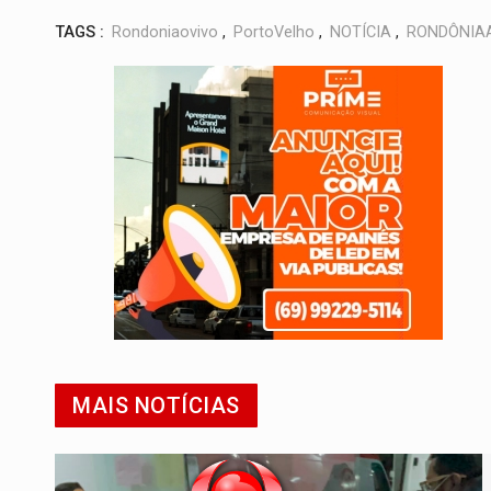
TAGS :
Rondoniaovivo
,
PortoVelho
,
NOTÍCIA
,
RONDÔNIA
MAIS NOTÍCIAS