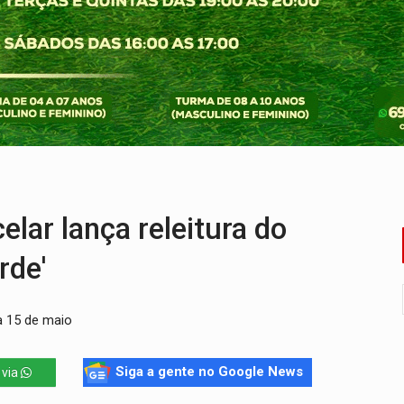
huvas isoladas nesta sexta-feira (7)
delibera greve da educação municipal em Porto Velho
e oficina de Comunicação com oportunidade de integrar equipe
romove reflexão sobre trajetória da Lei Maria da Penha
 fim do ano para regularização de débitos
umprimento da legislação sobre transporte de cargas por em
ar lança releitura do
rde'
ia 15 de maio
Siga a gente no Google News
 via