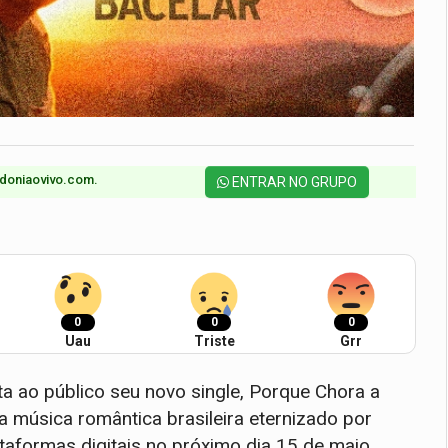
doniaovivo.com.​
ENTRAR NO GRUPO
0
0
0
Uau
Triste
Grr
a ao público seu novo single, Porque Chora a
 música romântica brasileira eternizado por
ataformas digitais no próximo dia 15 de maio,