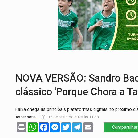
PREVISÃO:
Porto Velho tem chances de c
SINDICATOS UNIDOS:
Assembleia Geral 
PROCESSO SELETIVO:
Rondoniaovivo abr
AGOSTO LILÁS:
MPRO lança de portal e p
REGULARIZAÇÃO:
Refis 2026 segue até o
TRANSPORTE DE ARROZ:
MPF assegura c
NOVA VERSÃO: Sandro Bacel
clássico 'Porque Chora a Ta
Faixa chega às principais plataformas digitais no próximo d
Assessoria
12 de Maio de 2026 às 11:28
Print
WhatsApp
Facebook
Messenger
Twitter
Telegram
Email
Compartilhar