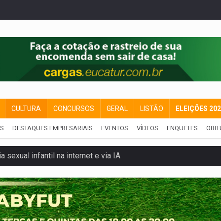
CULTURA
CONCURSOS
GERAL
LISTÃO
ELEIÇÕES 20
IS
DESTAQUES EMPRESARIAIS
EVENTOS
VÍDEOS
ENQUETES
OBIT
 sexual infantil na internet e via IA
rgia nuclear, defesa e ciência em Brasília
o deixa quatro mortos e um em estado grave na BR
ão nacional com participação de Marcela Bonfim