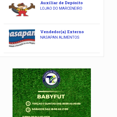
Auxiliar de Depósito
LOJAO DO MARCENEIRO
Vendedor(a) Externo
NASAPAN ALIMENTOS