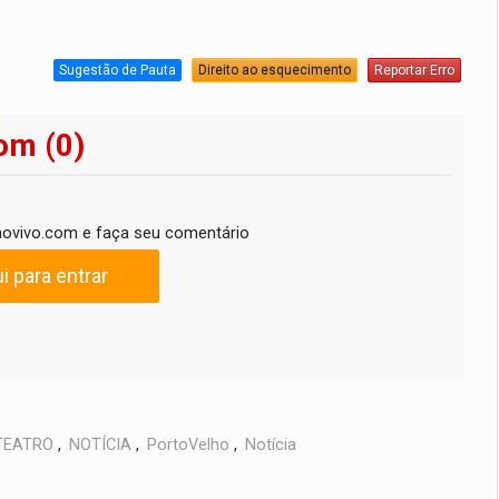
Sugestão de Pauta
Direito ao esquecimento
Reportar Erro
om (0)
ovivo.com e faça seu comentário
i para entrar
TEATRO
,
NOTÍCIA
,
PortoVelho
,
Notícia