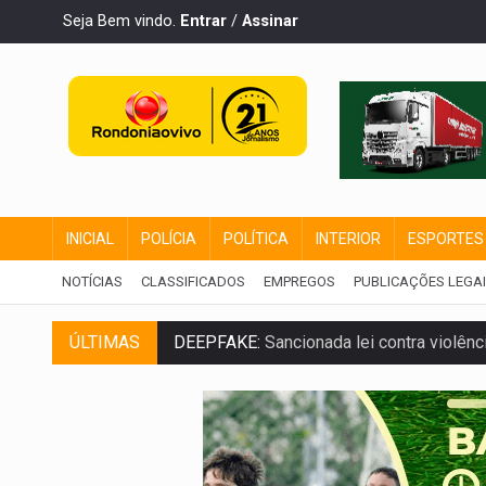
Seja Bem vindo.
Entrar
/
Assinar
INICIAL
POLÍCIA
POLÍTICA
INTERIOR
ESPORTES
NOTÍCIAS
CLASSIFICADOS
EMPREGOS
PUBLICAÇÕES LEGA
ÚLTIMAS
DEEPFAKE:
Sancionada lei contra violência
COLEGIADO:
Brasil e Rússia discutem ene
URGENTE:
Colisão entre caminhão e carr
ENCONTRO:
Amazônia Negra ganha projeç