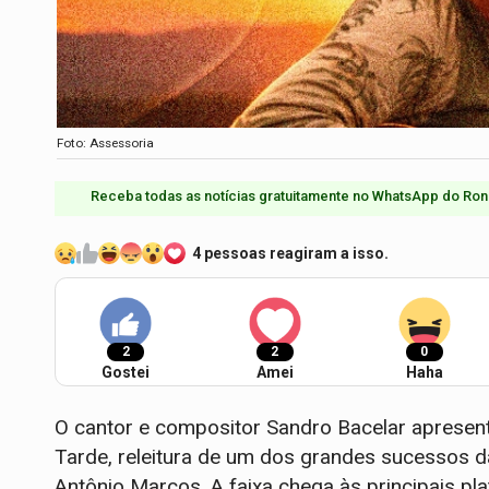
Foto: Assessoria
Receba todas as notícias gratuitamente no WhatsApp do Ron
4 pessoas reagiram a isso.
2
2
0
Gostei
Amei
Haha
O cantor e compositor Sandro Bacelar apresent
Tarde, releitura de um dos grandes sucessos da
Antônio Marcos. A faixa chega às principais pl