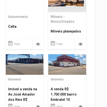
Automóveis
Móveis -
Novos/Usados
Celta
Móveis planejados
Hoje
Hoje
Imóveis
Imóveis
Imóvel a venda na
A venda R$
Av.José Amador
1.700.000 bairro
dos Reis R$
Embratel 10
1.400.000
apartamentos!
Hoje
Hoje