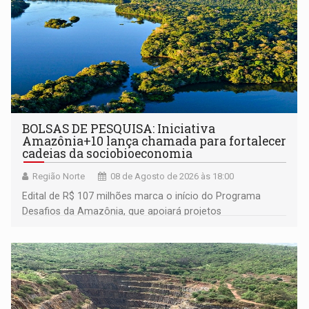
BOLSAS DE PESQUISA: Iniciativa
Amazônia+10 lança chamada para fortalecer
cadeias da sociobioeconomia
Região Norte
08 de Agosto de 2026 às 18:00
Edital de R$ 107 milhões marca o início do Programa
Desafios da Amazônia, que apoiará projetos
desenvolvidos por redes de pesquisa e inovação. A
submissão de pré-propostas poderá ser feita até 1º de
setembro