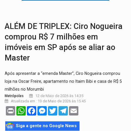
VÍDEO:
Falso vendedor de salgados é preso por tráfico de drogas n
BATATA-DOCE E FRANGO:
Faça esse escondidinho e me convide
ALÉM DE TRIPLEX: Ciro Nogueira
comprou R$ 7 milhões em
imóveis em SP após se aliar ao
Master
Após apresentar a “emenda Master”, Ciro Nogueira comprou
loja na Oscar Freire, apartamento no Itaim Bibi e casa de R$ 5
milhões no Morumbi
12 de Maio de 2026 às 14:35
Metrópoles
Atualizada em : 13 de Maio de 2026 às 15:45
Print
WhatsApp
Facebook
Messenger
Twitter
Telegram
Email
Siga a gente no Google News