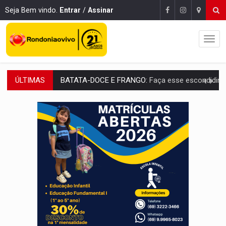
Seja Bem vindo.
Entrar
/
Assinar
ÚLTIMAS
BARREIRA NATURAL:
Desmate da Amazônia corta chuvas no Sul e ameaça produção
:
Anvisa libera venda de medicamentos pela Shopee, mas mantém 
MAIS RIGOR:
Nova lei endurece punição por abuso sexual contra crian
POLUIÇÃO E RISCOS:
Retirada de fiação irregular avança no país e em PVH p
VÍDEO:
Armado com machado, homem ameaça matar sobrinha grávida e com
TRIBUNAL DO CRIME:
Homem é espancado por facção criminosa 
VÍDEO:
Perseguição é registrada no shopping após colombiana furtar ce
LUDOPATIA:
Apostas online começam a afetar produtividade e rotina