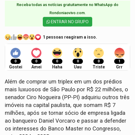
Receba todas as notícias gratuitamente no WhatsApp do
Rondoniaovivo.com.​
ENTRAR NO GRUPO
1 pessoas reagiram a isso.
0
0
0
0
0
1
Gostei
Amei
Haha
Uau
Triste
Grr
Além de comprar um triplex em um dos prédios
mais luxuosos de São Paulo por R$ 22 milhões, o
senador Ciro Nogueira (PP-PI) adquiriu outros três
imóveis na capital paulista, que somam R$ 7
milhões, após se tornar sócio de empresa ligada
ao banqueiro Daniel Vorcaro e passar a defender
os interesses do Banco Master no Congresso,