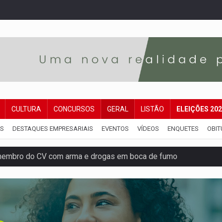
CULTURA
CONCURSOS
GERAL
LISTÃO
ELEIÇÕES 20
IS
DESTAQUES EMPRESARIAIS
EVENTOS
VÍDEOS
ENQUETES
OBIT
membro do CV com arma e drogas em boca de fumo
a com a APAE para ampliar ações voltadas a PCD's
bate a drones durante exercício antiaéreo
o Oeste, CINEMAZÔNIA leva cinema amazônico a estudantes na