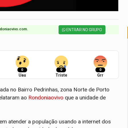
doniaovivo.com.​
ENTRAR NO GRUPO
0
0
0
Uau
Triste
Grr
izada no Bairro Pedrinhas, zona Norte de Porto
relataram ao
Rondoniaovivo
que a unidade de
em atender a população usando a internet dos