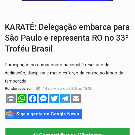
SOB SUSPEITA:
Entrega de 286 máquinas em Rondônia coincide com investig
ARTIGO:
Reter até 50% no distrato imobiliário é legal, mas não pode 
KARATÊ: Delegação embarca para
São Paulo e representa RO no 33º
Troféu Brasil
Participação no campeonato nacional é resultado de
dedicação, disciplina e muito esforço da equipe ao longo da
temporada
14 de Maio de 2026 às 18:30
Rondoniaovivo
Print
WhatsApp
Facebook
Messenger
Twitter
Telegram
Email
Siga a gente no Google News