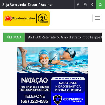
Seja Bem vindo.
Entrar
/
Assinar
ÚLTIMAS
DO HOSPITAL AO CAMPO:
Veja as mais de 200 ações de Marcos Rogé
EXPANSÃO:
Grupo Nova Era amplia presença em PVH e transforma Aramix em
ROTA GLOBAL:
PCC amplia presença internacional e transforma Brasil em cor
CONEXÃO RONDONIAOVIVO:
Museólogo Antônio Ocampo conduz a história de uma
EXTENSÃO DE DANOS:
Ferroviários pedem ao Iphan recuperação de área atingid
VARIANDO O CARDÁPIO:
Veja essa receita de carne assada para o a
PREJUÍZO AOS ESTUDANTES:
Greve dos professores em PVH é considerada 
POSSESSÃO DE DEBORAH LOGAN:
Terror mistura mistério e filmagens quase