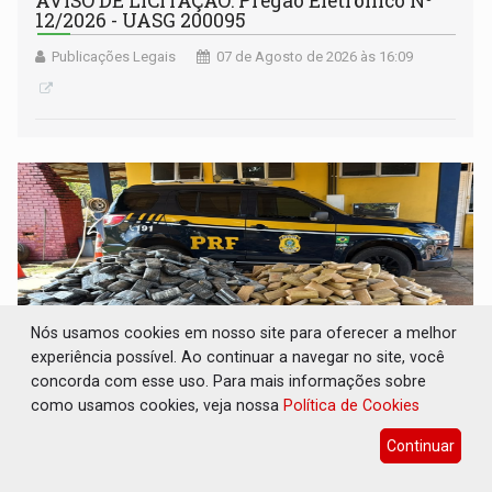
AVISO DE LICITAÇÃO: Pregão Eletrônico Nº
12/2026 - UASG 200095
Publicações Legais
07 de Agosto de 2026 às 16:09
Nós usamos cookies em nosso site para oferecer a melhor
experiência possível. Ao continuar a navegar no site, você
concorda com esse uso. Para mais informações sobre
como usamos cookies, veja nossa
Política de Cookies
BR-364: Polícia apreende mais de uma
Continuar
tonelada de drogas em fundo falso de
caminhão