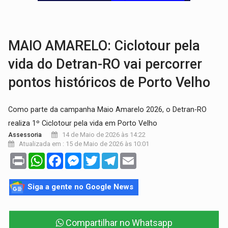
ROTA GLOBAL:
PCC amplia presença internacional e transforma Brasil em cor
CONEXÃO RONDONIAOVIVO:
Museólogo Antônio Ocampo conduz a história de uma
MAIO AMARELO: Ciclotour pela
vida do Detran-RO vai percorrer
pontos históricos de Porto Velho
Como parte da campanha Maio Amarelo 2026, o Detran-RO
realiza 1º Ciclotour pela vida em Porto Velho
14 de Maio de 2026 às 14:22
Assessoria
Atualizada em : 15 de Maio de 2026 às 10:01
Print
WhatsApp
Facebook
Messenger
Twitter
Telegram
Email
Siga a gente no Google News
Compartilhar no Whatsapp