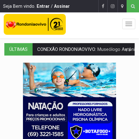
Seja Bem vindo.
Entrar
/
Assinar
ÚLTIMAS
EXTENSÃO DE DANOS:
Ferroviários pedem ao Iphan recuperação de área atingid
VARIANDO O CARDÁPIO:
Veja essa receita de carne assada para o a
PREJUÍZO AOS ESTUDANTES:
Greve dos professores em PVH é considerada 
POSSESSÃO DE DEBORAH LOGAN:
Terror mistura mistério e filmagens quase
TRANSPARÊNCIA:
TCE reúne candidatos ao Governo e apresenta diagnó
ELAS DECIDEM:
Mulheres são maioria e representam 52% do eleitorado de 
NO CARRO:
Homem é preso com pistola 9mm durante abordagem da Força Tát
TRÁGICO:
Pai do 'Xandy Motocross' morre em acidente