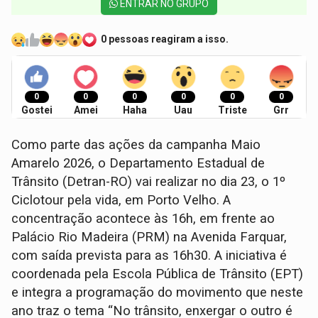
ENTRAR NO GRUPO
0 pessoas reagiram a isso.
0
0
0
0
0
0
Gostei
Amei
Haha
Uau
Triste
Grr
Como parte das ações da campanha Maio
Amarelo 2026, o Departamento Estadual de
Trânsito (Detran-RO) vai realizar no dia 23, o 1º
Ciclotour pela vida, em Porto Velho. A
concentração acontece às 16h, em frente ao
Palácio Rio Madeira (PRM) na Avenida Farquar,
com saída prevista para as 16h30. A iniciativa é
coordenada pela Escola Pública de Trânsito (EPT)
e integra a programação do movimento que neste
ano traz o tema “No trânsito, enxergar o outro é