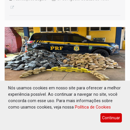
Nós usamos cookies em nosso site para oferecer a melhor
experiência possível. Ao continuar a navegar no site, você
BR-364: Polícia apreende mais de uma
concorda com esse uso. Para mais informações sobre
tonelada de drogas em fundo falso de
como usamos cookies, veja nossa
Política de Cookies
caminhão
Continuar
Polícia
07 de Agosto de 2026 às 15:55
Entre os materiais ilícitos apreendidos, havia maconha,