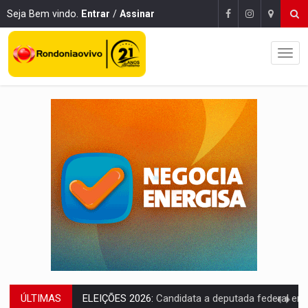
Seja Bem vindo.
Entrar
/
Assinar
ÚLTIMAS
VÍDEO:
Casal de garimpeiros é preso com mercúrio em estepe,