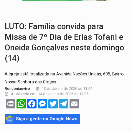
VÍDEO:
Motorista de caminhonete morre preso às ferragens em colisão com
LAZER:
Seis lugares gratuitos para aproveitar o fim de semana e
LUTO: Família convida para
Missa de 7º Dia de Erias Tofani e
Oneide Gonçalves neste domingo
(14)
A igreja está localizada na Avenida Nações Unidas, 605, Bairro
Nossa Senhora das Graças
13 de Junho de 2026 às 11:54
Rondoniaovivo
Atualizada em : 14 de Junho de 2026 às 17:06
Print
WhatsApp
Facebook
Messenger
Twitter
Telegram
Email
Siga a gente no Google News