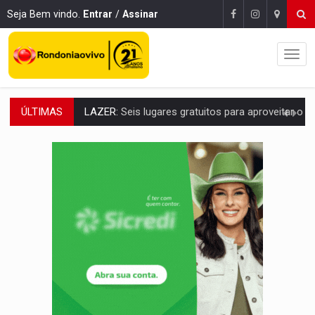
Seja Bem vindo.
Entrar
/
Assinar
ÚLTIMAS
VÍDEO:
FTICCO e Força Tática prendem membro do CV com arma e drogas em
INCLUSÃO:
Prefeitura fortalece parceria com a APAE para ampliar ações v
DEFESA:
Exército testa inovações no combate a drones durante exerc
TEMAS SOCIOAMBIENTAIS:
Em Itapuã do Oeste, CINEMAZÔNIA leva cinema amazônico 
PREVISÃO:
Interior de Rondônia terá sábado (8) de calor intenso
INFRAESTRUTURA:
Após quase 30 anos de espera, asfalto chega ao bairr
A ILHA:
Coreografia de Rondônia estreia na programação do Festival de Dan
TRÁGICO:
Pai do 'Xandy Motocross' morre em acidente