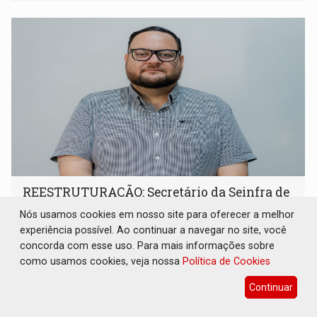
REESTRUTURAÇÃO: Secretário da Seinfra de
Porto Velho pede exoneração do cargo
Nós usamos cookies em nosso site para oferecer a melhor
Geral
07 de Agosto de 2026 às 10:37
experiência possível. Ao continuar a navegar no site, você
concorda com esse uso. Para mais informações sobre
Thiago Cantanhede Pacheco esteve à frente da pasta por
como usamos cookies, veja nossa
Política de Cookies
pouco mais de um ano
Continuar