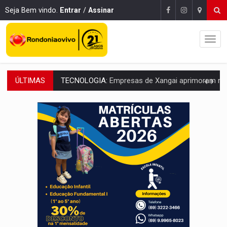
Seja Bem vindo.
Entrar
/
Assinar
ÚLTIMAS
PROTEGE A TERRA:
China descobre como explodir asteroide com bomba n
VÍDEO:
Motociclista morre após bater na traseira de camin
PARECE UM NUGGET:
Essa receita com frango virou o meu ja
EMPREENDEDORISMO:
7 negócios que podem começar com pouco dinheiro e vi
GIGANTE DA AMÉRICA:
Brasil reúne dimensão continental e posição estratégic
INDEPENDÊNCIA:
10 dicas importantes para quem quer mo
VARCENA:
Cientistas descobrem nova espécie de rã em florestas alagada
BARGANHA:
Vai comprar celular usado? Veja como consultar o a