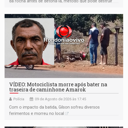
da rocha antes de detoná-la, método que pode destruir
corpos capazes de ameaçar a Terra
VÍDEO: Motociclista morre após bater na
traseira de caminhone Amarok
Polícia
09 de Agosto de 2026 às 17:45
​Com o impacto da batida, Gilson sofreu diversos
ferimentos e morreu no local