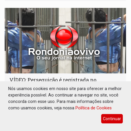
VÍDEO: Perseguição é registrada no
shopping após colombiana furtar celular de
Nós usamos cookies em nosso site para oferecer a melhor
menina
experiência possível. Ao continuar a navegar no site, você
Polícia
08 de Agosto de 2026 às 21:33
concorda com esse uso. Para mais informações sobre
como usamos cookies, veja nossa
Política de Cookies
Mulher tentou escapar correndo para a área externa
localizada nos fundos do shopping
Continuar