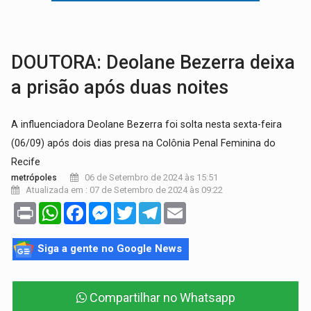
AMOR PERDIDO DÓI:
Luto amoroso não tem prazo, mas exige aten
TECNOLOGIA:
Empresas de Xangai aprimoram robôs de IA incorporada em 
DOUTORA: Deolane Bezerra deixa
a prisão após duas noites
A influenciadora Deolane Bezerra foi solta nesta sexta-feira
(06/09) após dois dias presa na Colônia Penal Feminina do
Recife
06 de Setembro de 2024 às 15:51
metrópoles
Atualizada em : 07 de Setembro de 2024 às 09:22
Print
WhatsApp
Facebook
Messenger
Twitter
Telegram
Email
Siga a gente no Google News
Compartilhar no Whatsapp