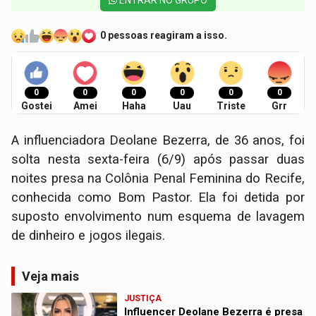
0 pessoas reagiram a isso.
0
0
0
0
0
0
Gostei
Amei
Haha
Uau
Triste
Grr
A influenciadora Deolane Bezerra, de 36 anos, foi
solta nesta sexta-feira (6/9) após passar duas
noites presa na Colônia Penal Feminina do Recife,
conhecida como Bom Pastor. Ela foi detida por
suposto envolvimento num esquema de lavagem
de dinheiro e jogos ilegais.
Veja mais
JUSTIÇA
Influencer Deolane Bezerra é presa