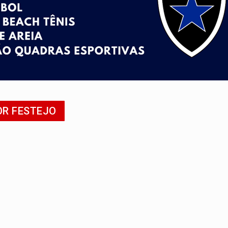
nos de emancipação com programação esportiva
sença de plástico ou petróleo em ovos
tacam casal de idosos na zona Leste
endem cerca de 1kg de ouro em Rondônia
scolhe Alfredo Gaspar como vice, alvo de denúncia por estupro
OR FESTEJO
ante briga entre vizinhos