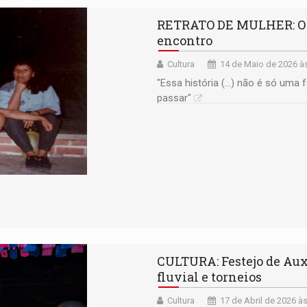
RETRATO DE MULHER: O C
encontro
Cultura
14 de Maio de 2026 à
"Essa história (...) não é só uma 
passar"
CULTURA: Festejo de Au
fluvial e torneios
Cultura
17 de Abril de 2026 à