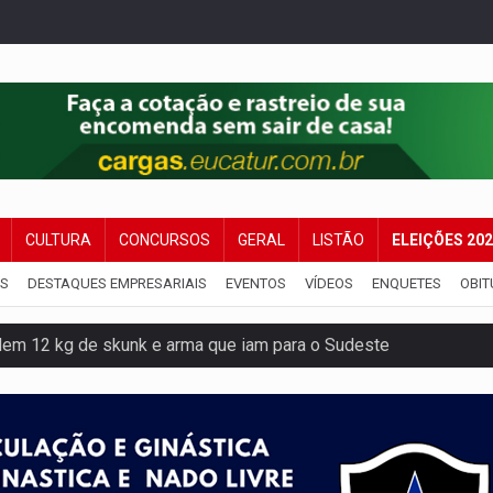
CULTURA
CONCURSOS
GERAL
LISTÃO
ELEIÇÕES 20
IS
DESTAQUES EMPRESARIAIS
EVENTOS
VÍDEOS
ENQUETES
OBIT
dem 12 kg de skunk e arma que iam para o Sudeste
resos com armas e drogas após crime de tortur@
as Somos Nós será apresentado na capital
tocicleta em frente de academia