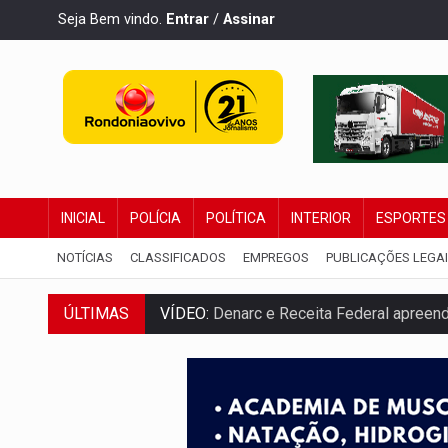
Seja Bem vindo.
Entrar
/
Assinar
INICIAL
POLÍCIA
POLÍTICA
INTERIOR
ESPORTES
NOTÍCIAS
CLASSIFICADOS
EMPREGOS
PUBLICAÇÕES LEGA
ÚLTIMAS
VÍDEO:
Denarc e Receita Federal apreen
OPERAÇÃO DA PC:
Membros do CV são p
ENTRADA GRATUITA:
Espetáculo As Mari
VÍDEO:
Três são presos após furto de mo