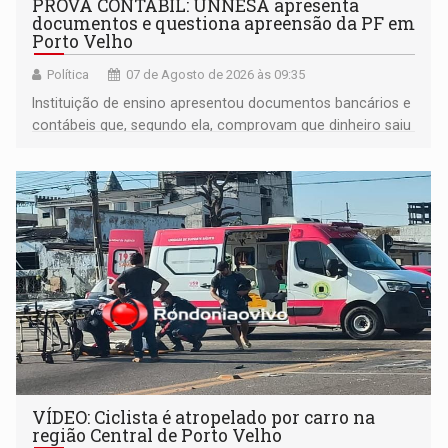
PROVA CONTÁBIL: UNNESA apresenta
documentos e questiona apreensão da PF em
Porto Velho
Política
07 de Agosto de 2026 às 09:35
Instituição de ensino apresentou documentos bancários e
contábeis que, segundo ela, comprovam que dinheiro saiu
de sua própria conta, foi sacado pelo diretor financeiro e
apreendido quando já estava dentro da sede da entidade
— em pleno ano eleitoral em Rondônia
VÍDEO: Ciclista é atropelado por carro na
região Central de Porto Velho