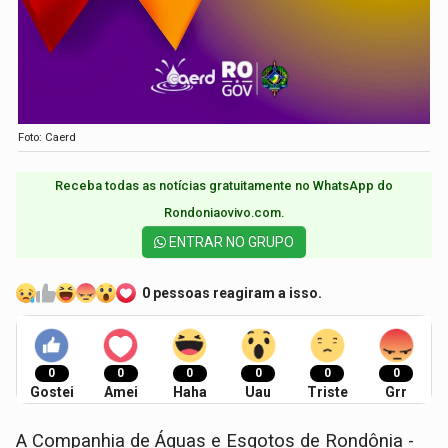
Foto: Caerd
Receba todas as notícias gratuitamente no WhatsApp do
Rondoniaovivo.com.​
ENTRAR NO GRUPO
0 pessoas reagiram a isso.
0
0
0
0
0
0
Gostei
Amei
Haha
Uau
Triste
Grr
A Companhia de Águas e Esgotos de Rondônia -