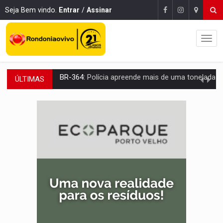
Seja Bem vindo.
Entrar
/
Assinar
ÚLTIMAS
EMOCIONE:
PRESENTES: Confira os sorteados na promoção de 
VOVÔ LADRÃO:
Idoso é filmado furtando bicicleta na frente
JUSTIÇA:
Comarca de Nova Mamoré terá seu primeiro jú
ADAILTON FÚRIA:
Assessoria denuncia suposto ataque com perfis falso
VÍDEO:
Motoboy de delivery sofre fratura após mulher avançar 
ELEIÇÕES 2026:
Ulisses Guimarães e as nuvens no céu de Rondônia – Por 
DECISÃO REVISADA:
Nunes Marques reduz pena de Acir Gurgacz e declara pun
CONEXÃO RONDONIAOVIVO:
Museólogo Antônio Ocampo lança livro sob