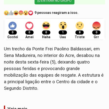
ENTRAR NO GRUPO
9 pessoas reagiram a isso.
0
0
0
1
8
0
Gostei
Amei
Haha
Uau
Triste
Grr
Um trecho da Ponte Frei Paolino Baldassari, em
Sena Madureira, no interior do Acre, desabou na
noite desta sexta-feira (5), deixando quatro
pessoas feridas e provocando grande
mobilização das equipes de resgate. A estrutura é
a principal ligação entre o Centro da cidade e o
Segundo Distrito.
Veja mais