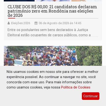
CLUBE DOS R$ 00,00: 21 candidatos declaram
patrimônio zero em Rondônia nas eleições
de 2026
Eleições 2026
06 de Agosto de 2026 às 14:45
Entre os postulantes sem bens declarados à Justiça
Eleitoral estão ocupantes de cargos públicos, como a
deputada federal Cristiane Lopes (PODE), o vereador
Pedro Geovar (PP) e a vice-prefeita Magna dos Anjos
(NOVO)
Nós usamos cookies em nosso site para oferecer a melhor
experiência possível. Ao continuar a navegar no site, você
concorda com esse uso. Para mais informações sobre
como usamos cookies, veja nossa
Política de Cookies
Continuar
INTERIOR: Ouro Preto do Oeste realiza