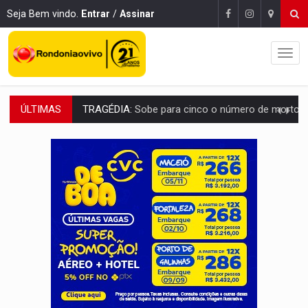
Seja Bem vindo.
Entrar
/
Assinar
ÚLTIMAS
TRANSPORTE DE ARROZ:
MPF assegura cumprimento da legislação sobre transporte d
DEEPFAKE:
Sancionada lei contra violência sexual infantil na inte
COLEGIADO:
Brasil e Rússia discutem energia nuclear, defesa e ciênc
URGENTE:
Colisão entre caminhão e carro deixa quatro mortos e um em est
ENCONTRO:
Amazônia Negra ganha projeção nacional com participação de M
PREVISÃO:
Porto Velho tem chances de chuvas isoladas nesta se
SINDICATOS UNIDOS:
Assembleia Geral delibera greve da educação municip
PROCESSO SELETIVO:
Rondoniaovivo abre oficina de Comunicação com oportunidade