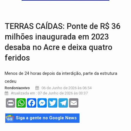
BRASIL CONTRA O CRIME:
Acusado de guardar armas de facção é preso com rev
TRAGÉDIA:
Sobe para cinco o número de mortos em colisão entre carreta e Fia
TERRAS CAÍDAS: Ponte de R$ 36
milhões inaugurada em 2023
desaba no Acre e deixa quatro
feridos
Menos de 24 horas depois da interdição, parte da estrutura
cedeu
06 de Junho de 2026 às 06:54
Rondoniaovivo
Atualizada em : 07 de Junho de 2026 às 03:37
Print
WhatsApp
Facebook
Messenger
Twitter
Telegram
Email
Siga a gente no Google News