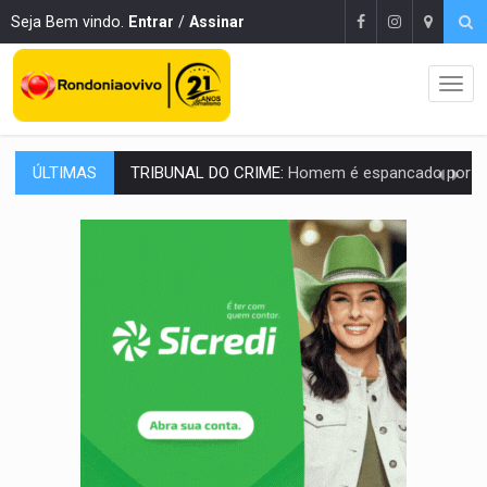
Seja Bem vindo.
Entrar
/
Assinar
ÚLTIMAS
VÍDEO:
Perseguição é registrada no shopping após colombiana furtar ce
LUDOPATIA:
Apostas online começam a afetar produtividade e rotina
REFLORESTAMENTO:
Plantar árvores não será mais suficiente para comprov
OVNIS NA LUA:
Cientistas alertam para possível base secreta no satélite n
ACABOU COM PEUGEOT:
Incêndio destrói carro que era rebocado para oficina no
VÍDEO:
Ladrão é filmado furtando moto na frente do bar 
BOLSAS DE PESQUISA:
Iniciativa Amazônia+10 lança chamada para fortalecer cadeia
MATERIAL:
Brasil tem grandes reservas de urânio, mas produz pouco e impo