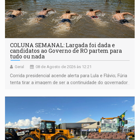
COLUNA SEMANAL: Largada foi dada e
candidatos ao Governo de RO partem para
tudo ou nada
Geral
08 de Agosto de 2026 às 12:21
Corrida presidencial acende alerta para Lula e Flávio; Fúria
tenta tirar a imagem de ser a continuidade do governador
Marcos Rocha; ex-prefeito Hildon Chaves parece ainda
não ter entrado no modo eleição; ABAV faz evento em
Porto Velho