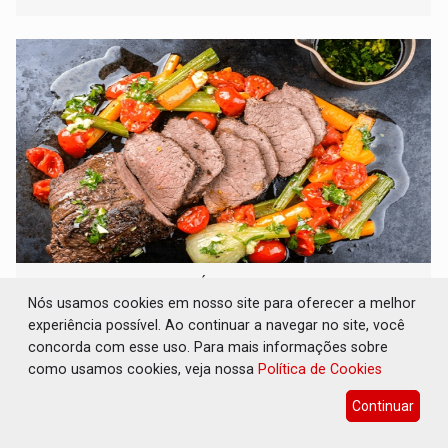
órgãos competentes
VARIANDO O CARDÁPIO: Veja essa receita de
carne assada para o almoço e o jantar
Nós usamos cookies em nosso site para oferecer a melhor
experiência possível. Ao continuar a navegar no site, você
Gastronomia
08 de Agosto de 2026 às 09:00
concorda com esse uso. Para mais informações sobre
Prepare um acém bovino de um jeito que vai agradar todo
como usamos cookies, veja nossa
Política de Cookies
tipo de paladar
Continuar