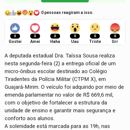
0 pessoas reagiram a isso.
0
0
0
0
0
0
Gostei
Amei
Haha
Uau
Triste
Grr
A deputada estadual Dra. Taíssa Sousa realiza
nesta segunda-feira (2) a entrega oficial de um
micro-ônibus escolar destinado ao Colégio
Tiradentes da Polícia Militar (CTPM X), em
Guajará-Mirim. O veículo foi adquirido por meio de
emenda parlamentar no valor de R$ 669,6 mil,
com o objetivo de fortalecer a estrutura da
unidade de ensino e garantir mais segurança e
conforto aos alunos.
A solenidade está marcada para as 19h, nas