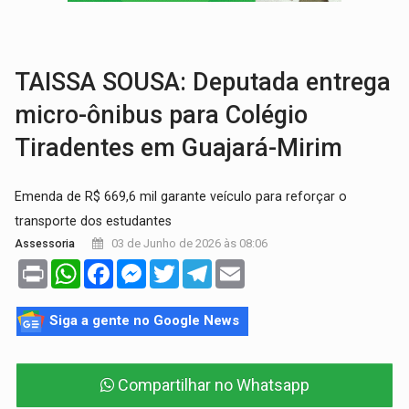
VÍDEO:
Armado com machado, homem ameaça matar sobrinha grávida e com
TRIBUNAL DO CRIME:
Homem é espancado por facção criminosa 
TAISSA SOUSA: Deputada entrega
micro-ônibus para Colégio
Tiradentes em Guajará-Mirim
Emenda de R$ 669,6 mil garante veículo para reforçar o
transporte dos estudantes
03 de Junho de 2026 às 08:06
Assessoria
Print
WhatsApp
Facebook
Messenger
Twitter
Telegram
Email
Siga a gente no Google News
Compartilhar no Whatsapp