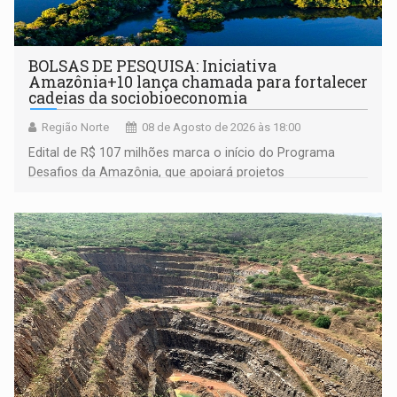
BOLSAS DE PESQUISA: Iniciativa
Amazônia+10 lança chamada para fortalecer
cadeias da sociobioeconomia
Região Norte
08 de Agosto de 2026 às 18:00
Edital de R$ 107 milhões marca o início do Programa
Desafios da Amazônia, que apoiará projetos
desenvolvidos por redes de pesquisa e inovação. A
submissão de pré-propostas poderá ser feita até 1º de
setembro