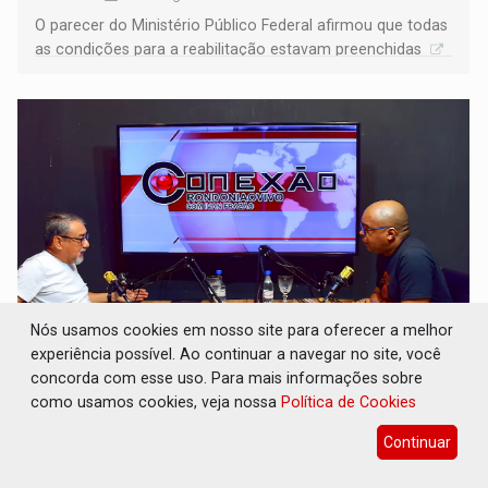
O parecer do Ministério Público Federal afirmou que todas
as condições para a reabilitação estavam preenchidas
Nós usamos cookies em nosso site para oferecer a melhor
experiência possível. Ao continuar a navegar no site, você
CONEXÃO RONDONIAOVIVO: Museólogo
concorda com esse uso. Para mais informações sobre
Antônio Ocampo lança livro sobre a
como usamos cookies, veja nossa
Política de Cookies
Madeira-Mamoré
Continuar
Geral
07 de Agosto de 2026 às 12:00
Ele denuncia que a estrada de ferro passou por uma