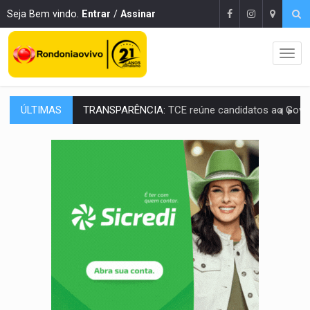
Seja Bem vindo.
Entrar
/
Assinar
ÚLTIMAS
ELAS DECIDEM:
Mulheres são maioria e representam 52% do eleitorado de 
NO CARRO:
Homem é preso com pistola 9mm durante abordagem da Força Tát
TRÁGICO:
Pai do 'Xandy Motocross' morre em acidente
VÍDEO:
Motorista de caminhonete morre preso às ferragens em colisão com
LAZER:
Seis lugares gratuitos para aproveitar o fim de semana e
VÍDEO:
FTICCO e Força Tática prendem membro do CV com arma e drogas em
INCLUSÃO:
Prefeitura fortalece parceria com a APAE para ampliar ações v
DEFESA:
Exército testa inovações no combate a drones durante exerc