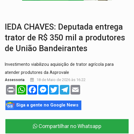
POSSESSÃO DE DEBORAH LOGAN:
Terror mistura mistério e filmagens quase
TRANSPARÊNCIA:
TCE reúne candidatos ao Governo e apresenta diagnó
IEDA CHAVES: Deputada entrega
trator de R$ 350 mil a produtores
de União Bandeirantes
Investimento viabilizou aquisição de trator agrícola para
atender produtores da Asprovale
18 de Maio de 2026 às 16:22
Assessoria
Print
WhatsApp
Facebook
Messenger
Twitter
Telegram
Email
Siga a gente no Google News
Compartilhar no Whatsapp