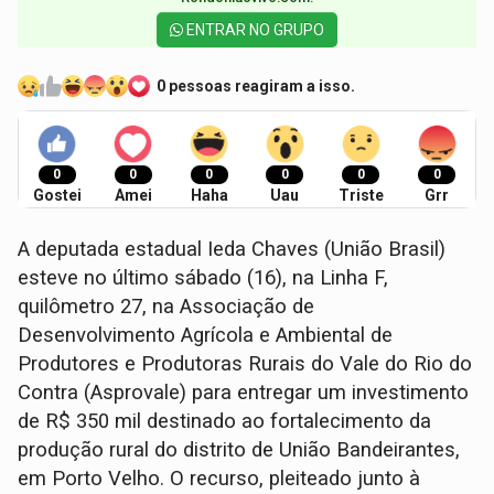
ENTRAR NO GRUPO
0 pessoas reagiram a isso.
0
0
0
0
0
0
Gostei
Amei
Haha
Uau
Triste
Grr
A deputada estadual Ieda Chaves (União Brasil)
esteve no último sábado (16), na Linha F,
quilômetro 27, na Associação de
Desenvolvimento Agrícola e Ambiental de
Produtores e Produtoras Rurais do Vale do Rio do
Contra (Asprovale) para entregar um investimento
de R$ 350 mil destinado ao fortalecimento da
produção rural do distrito de União Bandeirantes,
em Porto Velho. O recurso, pleiteado junto à