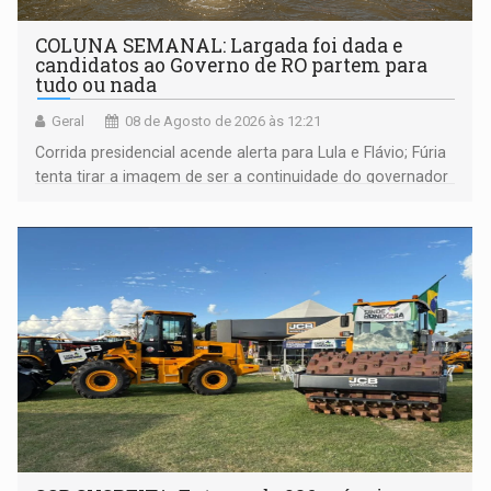
COLUNA SEMANAL: Largada foi dada e
candidatos ao Governo de RO partem para
tudo ou nada
Geral
08 de Agosto de 2026 às 12:21
Corrida presidencial acende alerta para Lula e Flávio; Fúria
tenta tirar a imagem de ser a continuidade do governador
Marcos Rocha; ex-prefeito Hildon Chaves parece ainda
não ter entrado no modo eleição; ABAV faz evento em
Porto Velho