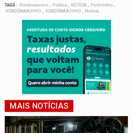
TAGS :
Rondoniaovivo
,
Política
,
NOTÍCIA
,
PortoVelho
,
RONDÔNIAAOVIVO
,
RONDÔNIAAOVIVO
,
Notícia
MAIS NOTÍCIAS