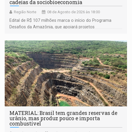
cadeias da sociobioeconomia
Região Norte
08 de Agosto de 2026 às 18:00
Edital de R$ 107 milhões marca o início do Programa
Desafios da Amazônia, que apoiará projetos
desenvolvidos por redes de pesquisa e inovação. A
submissão de pré-propostas poderá ser feita até 1º de
setembro
MATERIAL: Brasil tem grandes reservas de
urânio, mas produz pouco e importa
combustível