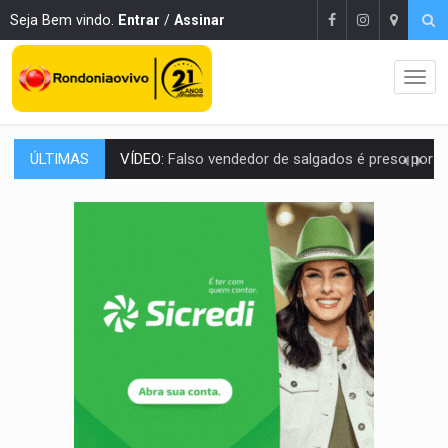
Seja Bem vindo.
Entrar
/
Assinar
ÚLTIMAS
BATATA-DOCE E FRANGO:
Faça esse escondidinho e me convide
BARREIRA NATURAL:
Desmate da Amazônia corta chuvas no Sul e ameaça produção
:
Anvisa libera venda de medicamentos pela Shopee, mas mantém 
MAIS RIGOR:
Nova lei endurece punição por abuso sexual contra crian
POLUIÇÃO E RISCOS:
Retirada de fiação irregular avança no país e em PVH p
VÍDEO:
Armado com machado, homem ameaça matar sobrinha grávida e com
TRIBUNAL DO CRIME:
Homem é espancado por facção criminosa 
VÍDEO:
Perseguição é registrada no shopping após colombiana furtar ce