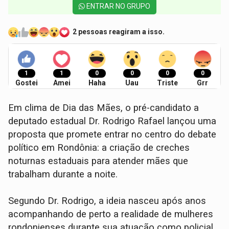
ENTRAR NO GRUPO
2 pessoas reagiram a isso.
1
1
0
0
0
0
Gostei
Amei
Haha
Uau
Triste
Grr
Em clima de Dia das Mães, o pré-candidato a
deputado estadual Dr. Rodrigo Rafael lançou uma
proposta que promete entrar no centro do debate
político em Rondônia: a criação de creches
noturnas estaduais para atender mães que
trabalham durante a noite.
Segundo Dr. Rodrigo, a ideia nasceu após anos
acompanhando de perto a realidade de mulheres
rondonienses durante sua atuação como policial