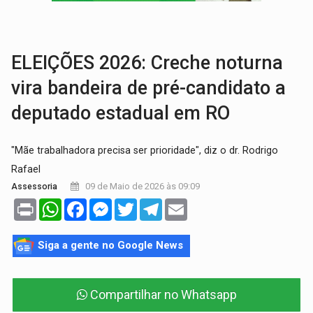
CAPOTAMENTO:
Motorista causa grave acidente com HR-V e f
VÍDEO:
Falso vendedor de salgados é preso por tráfico de drogas n
ELEIÇÕES 2026: Creche noturna
vira bandeira de pré-candidato a
deputado estadual em RO
"Mãe trabalhadora precisa ser prioridade", diz o dr. Rodrigo
Rafael
09 de Maio de 2026 às 09:09
Assessoria
Print
WhatsApp
Facebook
Messenger
Twitter
Telegram
Email
Siga a gente no Google News
Compartilhar no Whatsapp