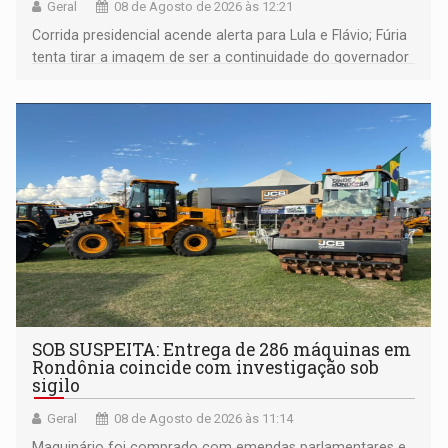
Geral
08 de Agosto de 2026 às 12:21
Corrida presidencial acende alerta para Lula e Flávio; Fúria
tenta tirar a imagem de ser a continuidade do governador
Marcos Rocha; ex-prefeito Hildon Chaves parece ainda
não ter entrado no modo eleição; ABAV faz evento em
Porto Velho
SOB SUSPEITA: Entrega de 286 máquinas em
Rondônia coincide com investigação sob
sigilo
Geral
08 de Agosto de 2026 às 11:14
Maquinário foi comprado com emendas parlamentares e