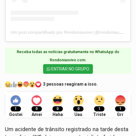
Um post compartilhado por Rondoniaovivo (@rondoniaovivo)
Receba todas as notícias gratuitamente no WhatsApp do
Rondoniaovivo.com.​
ENTRAR NO GRUPO
3 pessoas reagiram a isso.
1
0
0
0
1
1
Gostei
Amei
Haha
Uau
Triste
Grr
Um acidente de trânsito registrado na tarde desta