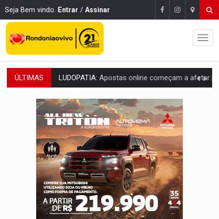
Seja Bem vindo.
Entrar
/
Assinar
ÚLTIMAS
REFLORESTAMENTO:
Plantar árvores não será mais suficiente para comprov
OVNIS NA LUA:
Cientistas alertam para possível base secreta no satélite n
ACABOU COM PEUGEOT:
Incêndio destrói carro que era rebocado para oficina no
VÍDEO:
Ladrão é filmado furtando moto na frente do bar 
BOLSAS DE PESQUISA:
Iniciativa Amazônia+10 lança chamada para fortalecer cadeia
MATERIAL:
Brasil tem grandes reservas de urânio, mas produz pouco e impo
VÍDEO:
Serpente capturada na fábrica da Coca-Cola é devolvid
HOMENAGEM:
Cientistas cassados pelo AI-5 se tornam pesquisadores emér