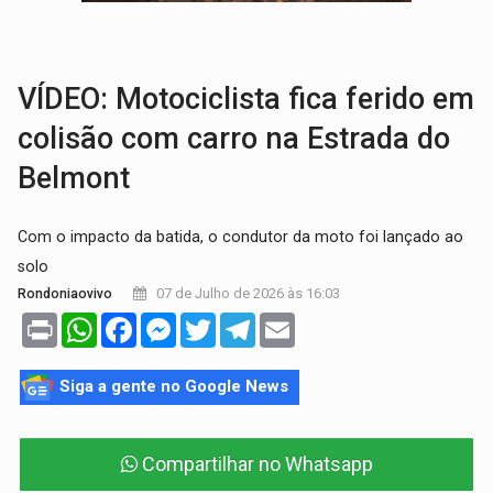
VÍDEO:
Perseguição é registrada no shopping após colombiana furtar ce
LUDOPATIA:
Apostas online começam a afetar produtividade e rotina
VÍDEO: Motociclista fica ferido em
colisão com carro na Estrada do
Belmont
Com o impacto da batida, o condutor da moto foi lançado ao
solo
07 de Julho de 2026 às 16:03
Rondoniaovivo
Print
WhatsApp
Facebook
Messenger
Twitter
Telegram
Email
Siga a gente no Google News
Compartilhar no Whatsapp