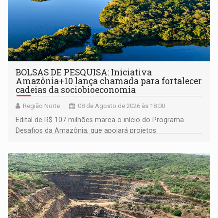
BOLSAS DE PESQUISA: Iniciativa
Amazônia+10 lança chamada para fortalecer
cadeias da sociobioeconomia
Região Norte
08 de Agosto de 2026 às 18:00
Edital de R$ 107 milhões marca o início do Programa
Desafios da Amazônia, que apoiará projetos
desenvolvidos por redes de pesquisa e inovação. A
submissão de pré-propostas poderá ser feita até 1º de
setembro