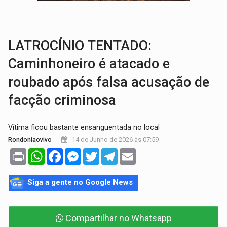
MAIS RIGOR:
Nova lei endurece punição por abuso sexual contra crian
POLUIÇÃO E RISCOS:
Retirada de fiação irregular avança no país e em PVH p
LATROCÍNIO TENTADO:
Caminhoneiro é atacado e
roubado após falsa acusação de
facção criminosa
Vítima ficou bastante ensanguentada no local
14 de Junho de 2026 às 07:59
Rondoniaovivo
Print
WhatsApp
Facebook
Messenger
Twitter
Telegram
Email
Siga a gente no Google News
Compartilhar no Whatsapp