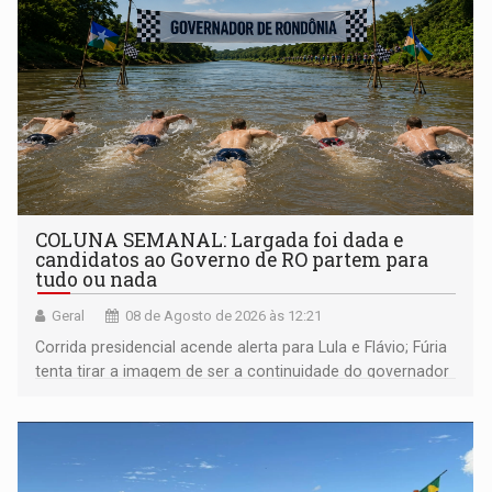
COLUNA SEMANAL: Largada foi dada e
candidatos ao Governo de RO partem para
tudo ou nada
Geral
08 de Agosto de 2026 às 12:21
Corrida presidencial acende alerta para Lula e Flávio; Fúria
tenta tirar a imagem de ser a continuidade do governador
Marcos Rocha; ex-prefeito Hildon Chaves parece ainda
não ter entrado no modo eleição; ABAV faz evento em
Porto Velho