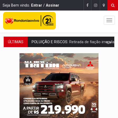
Seja Bem vindo.
Entrar
/
Assinar
ÚLTIMAS
VÍDEO:
Armado com machado, homem ameaça matar sobrinha grávida e com
TRIBUNAL DO CRIME:
Homem é espancado por facção criminosa 
VÍDEO:
Perseguição é registrada no shopping após colombiana furtar ce
LUDOPATIA:
Apostas online começam a afetar produtividade e rotina
REFLORESTAMENTO:
Plantar árvores não será mais suficiente para comprov
OVNIS NA LUA:
Cientistas alertam para possível base secreta no satélite n
ACABOU COM PEUGEOT:
Incêndio destrói carro que era rebocado para oficina no
VÍDEO:
Ladrão é filmado furtando moto na frente do bar 