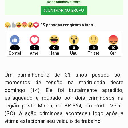
Rondoniaovivo.com.​
ENTRAR NO GRUPO
19 pessoas reagiram a isso.
1
2
0
0
6
10
Gostei
Amei
Haha
Uau
Triste
Grr
Um caminhoneiro de 31 anos passou por
momentos de tensão na madrugada deste
domingo (14). Ele foi brutalmente agredido,
esfaqueado e roubado por dois criminosos na
região posto Mirian, na BR-364, em Porto Velho
(RO). A ação criminosa aconteceu logo após a
vítima estacionar seu veículo de trabalho.