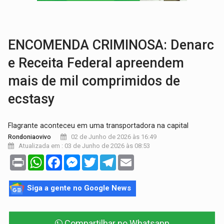
ENERGISA:
Rondônia supera 5,4 mil estudantes inscritos 
LUTO NA CULTURA:
Boi Bumbá emite nota após morte de Carlos Caputo em p
ENCOMENDA CRIMINOSA: Denarc
e Receita Federal apreendem
mais de mil comprimidos de
ecstasy
Flagrante aconteceu em uma transportadora na capital
02 de Junho de 2026 às 16:49
Rondoniaovivo
Atualizada em : 03 de Junho de 2026 às 08:53
Print
WhatsApp
Facebook
Messenger
Twitter
Telegram
Email
Siga a gente no Google News
Compartilhar no Whatsapp