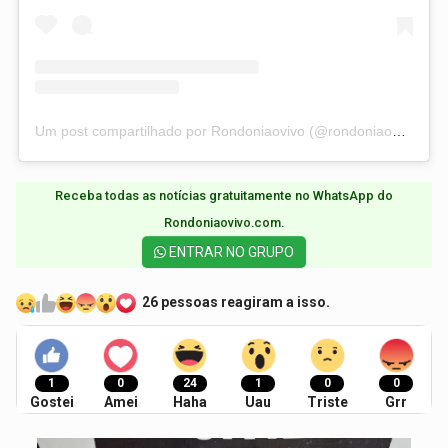
Um post compartilhado por Rondoniaovivo (@rondoniaovivo)
Receba todas as notícias gratuitamente no WhatsApp do
Rondoniaovivo.com.​
ENTRAR NO GRUPO
26 pessoas reagiram a isso.
1
0
24
1
0
0
Gostei
Amei
Haha
Uau
Triste
Grr