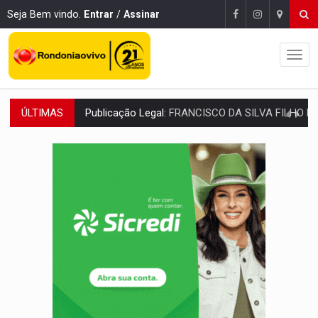
Seja Bem vindo.
Entrar
/
Assinar
ÚLTIMAS
Publicação Legal:
FRANCISCO DA SILVA FILHO M
URGENTE:
Mototaxista e passageira sofrem grave acidente após 
:
Recebeu intimação no celular? Saiba o que fazer para evitar proc
PROCURADO:
Polícia Civil tenta prender acusado de matar médico
FISCALIZAÇÃO:
Ações contra furto de energia identificam irregularidades e
IDENTIFICADO:
Trabalhador morre no hospital após ser prensado por car
COM EMENDAS:
Sejucel destina R$ 2,69 milhões para rodeios e feiras agríc
LIMERO:
São Francisco do Guaporé sedia abertura do Campeonato Estadua