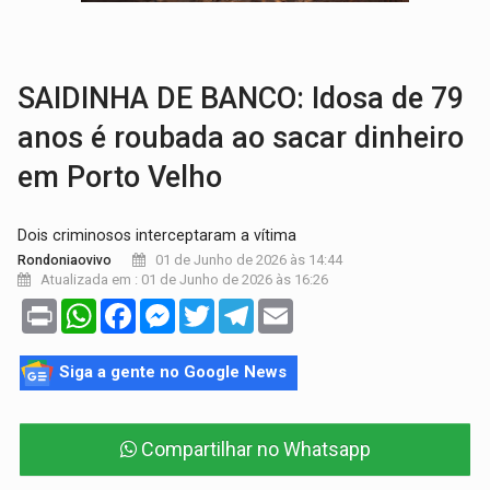
BRASIL CONTRA O CRIME:
Acusado de guardar armas de facção é preso com rev
TRAGÉDIA:
Sobe para cinco o número de mortos em colisão entre carreta e Fia
SAIDINHA DE BANCO: Idosa de 79
anos é roubada ao sacar dinheiro
em Porto Velho
Dois criminosos interceptaram a vítima
01 de Junho de 2026 às 14:44
Rondoniaovivo
Atualizada em : 01 de Junho de 2026 às 16:26
Print
WhatsApp
Facebook
Messenger
Twitter
Telegram
Email
Siga a gente no Google News
Compartilhar no Whatsapp