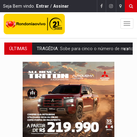
Seja Bem vindo.
Entrar
/
Assinar
ÚLTIMAS
TRANSPORTE DE ARROZ:
MPF assegura cumprimento da legislação sobre transporte d
DEEPFAKE:
Sancionada lei contra violência sexual infantil na inte
COLEGIADO:
Brasil e Rússia discutem energia nuclear, defesa e ciênc
URGENTE:
Colisão entre caminhão e carro deixa quatro mortos e um em est
ENCONTRO:
Amazônia Negra ganha projeção nacional com participação de M
PREVISÃO:
Porto Velho tem chances de chuvas isoladas nesta se
SINDICATOS UNIDOS:
Assembleia Geral delibera greve da educação municip
PROCESSO SELETIVO:
Rondoniaovivo abre oficina de Comunicação com oportunidade