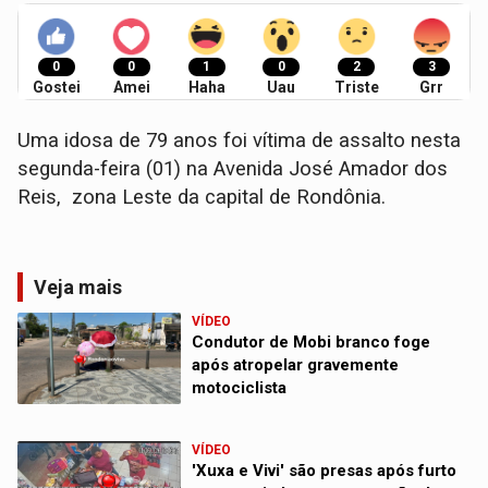
0
0
1
0
2
3
Gostei
Amei
Haha
Uau
Triste
Grr
Uma idosa de 79 anos foi vítima de assalto nesta
segunda-feira (01) na Avenida José Amador dos
Reis, zona Leste da capital de Rondônia.
Veja mais
VÍDEO
Condutor de Mobi branco foge
após atropelar gravemente
motociclista
VÍDEO
'Xuxa e Vivi' são presas após furto