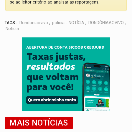
se ao leitor critério ao analisar as reportagens.
TAGS :
Rondoniaovivo
,
policia
,
NOTÍCIA
,
RONDÔNIAAOVIVO
,
Notícia
MAIS NOTÍCIAS