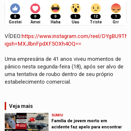
0
0
0
1
12
1
Gostei
Amei
Haha
Uau
Triste
Grr
VÍDEO:
https://www.instagram.com/reel/DYgBU9TN
igsh=MXJlbnFpdXF5OXh4OQ==
​Uma empresária de 41 anos viveu momentos de
pânico nesta segunda-feira (18), após ser alvo de
uma tentativa de roubo dentro de seu próprio
estabelecimento comercial.
Veja mais
SUMIU
Família de jovem morto em
acidente faz apelo para encontrar