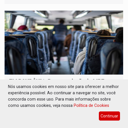
EM RONDÔNIA: Recomendação do MPF
garante facilidade de acesso ao passe livre
Nós usamos cookies em nosso site para oferecer a melhor
digital
experiência possível. Ao continuar a navegar no site, você
concorda com esse uso. Para mais informações sobre
Geral
05 de Agosto de 2026 às 14:31
como usamos cookies, veja nossa
Política de Cookies
ANTT e Secretaria de Saúde anunciaram medidas para
permitir obtenção do benefício, que é assegurado por lei
Continuar
às pessoas com deficiência