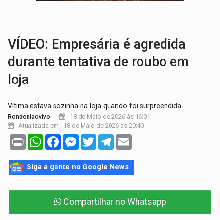
PEDIDO DE PROVIDÊNCIA:
Erosão ameaça acesso a bairros às margens do r
ELEIÇÕES 2026:
Policial candidato a deputado federal do PL declara patrimôn
VÍDEO: ​Empresária é agredida
durante tentativa de roubo em
loja
Vítima estava sozinha na loja quando foi surpreendida
18 de Maio de 2026 às 16:01
Rondoniaovivo
Atualizada em : 18 de Maio de 2026 às 20:40
Print
WhatsApp
Facebook
Messenger
Twitter
Telegram
Email
Siga a gente no Google News
Compartilhar no Whatsapp