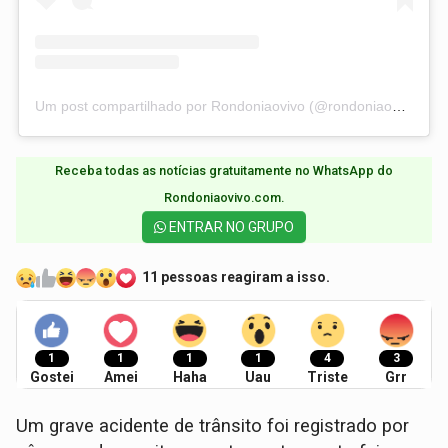
Um post compartilhado por Rondoniaovivo (@rondoniaovivo)
Receba todas as notícias gratuitamente no WhatsApp do
Rondoniaovivo.com.​
ENTRAR NO GRUPO
11 pessoas reagiram a isso.
1
1
1
1
4
3
Gostei
Amei
Haha
Uau
Triste
Grr
Um grave acidente de trânsito foi registrado por