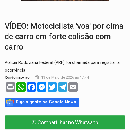
TRÁGICO:
Pai do 'Xandy Motocross' morre em acidente
VÍDEO:
Motorista de caminhonete morre preso às ferragens em colisão com
VÍDEO: Motociclista 'voa' por cima
de carro em forte colisão com
carro
Polícia Rodoviária Federal (PRF) foi chamada para registrar a
ocorrência
13 de Maio de 2026 às 17:44
Rondoniaovivo
Print
WhatsApp
Facebook
Messenger
Twitter
Telegram
Email
Siga a gente no Google News
Compartilhar no Whatsapp