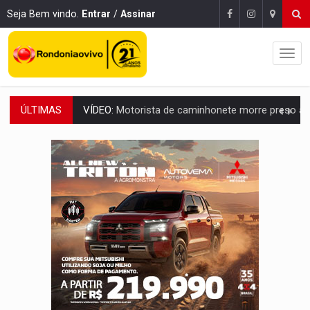
Seja Bem vindo.
Entrar
/
Assinar
ÚLTIMAS
LAZER:
Seis lugares gratuitos para aproveitar o fim de semana e
VÍDEO:
FTICCO e Força Tática prendem membro do CV com arma e drogas em
INCLUSÃO:
Prefeitura fortalece parceria com a APAE para ampliar ações v
DEFESA:
Exército testa inovações no combate a drones durante exerc
TEMAS SOCIOAMBIENTAIS:
Em Itapuã do Oeste, CINEMAZÔNIA leva cinema amazônico 
PREVISÃO:
Interior de Rondônia terá sábado (8) de calor intenso
INFRAESTRUTURA:
Após quase 30 anos de espera, asfalto chega ao bairr
A ILHA:
Coreografia de Rondônia estreia na programação do Festival de Dan