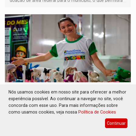
doação de área federal para o município, o que permitirá
a regularização de ocupantes de boa fé
SUCESSO NA ABERTURA: 2ª Feira Rondônia
Nós usamos cookies em nosso site para oferecer a melhor
Empreendedora segue no Espaço
experiência possível. Ao continuar a navegar no site, você
Alternativo com entrada gratuita até
domingo
concorda com esse uso. Para mais informações sobre
como usamos cookies, veja nossa
Política de Cookies
Comunidade
07 de Agosto de 2026 às 10:40
Continuar
Programação reúne em um só lugar o melhor da
economia criativa do estado