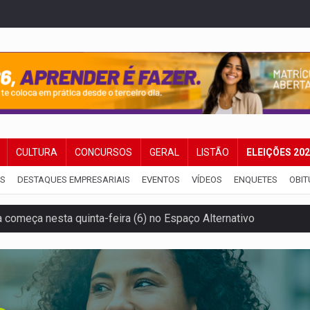
CULTURA
CONCURSOS
GERAL
LISTÃO
ELEIÇÕES 20
IS
DESTAQUES EMPRESARIAIS
EVENTOS
VÍDEOS
ENQUETES
OBIT
a começa nesta quinta-feira (6) no Espaço Alternativo
 servidores reforça equipes do Cad Único nos Cras de PVH
amento e deixa motociclista com fratura
ansforma indignação e esperança em rock no seu novo single