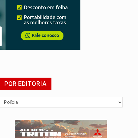
agens
POR EDITORIA