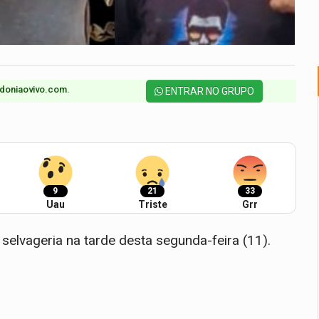
doniaovivo.com.​
ENTRAR NO GRUPO
9
21
33
Uau
Triste
Grr
selvageria na tarde desta segunda-feira (11).