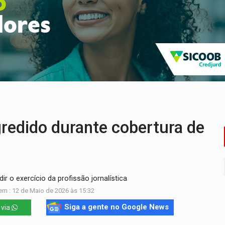
enunciado por transmitir HIV a quatro mulheres
flagra a terceira fase da Operação Contemplados
que recebeu R$ 12 mi em emendas estão no mesmo endereço
oral manda tirar vídeo com suposta deepfake do ar em RO
eto, pres. da ABAV-RO, alerta sobre golpes na compra de pass
IÇÕES: SEATER/RO
redido durante cobertura de
r o exercício da profissão jornalística
em : 12 de Maio de 2026 às 15:32
Siga a gente no Google News
 via