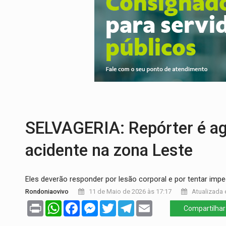
SOB INVESTIGAÇÃO:
Dentista de PVH é d
ESQUEMA DE FRAUDES:
Polícia Civil de
ASSESSOR FLAGRADO:
Empresa e ONG 
INFLUENCIARIA ELEIÇÕES:
Justiça Eleit
CONEXÃO RONDONIAOVIVO:
Marcio Barr
Publicação Legal:
CONVOCAÇÃO DAS ELE
SELVAGERIA: Repórter é ag
acidente na zona Leste
Eles deverão responder por lesão corporal e por tentar impedi
Rondoniaovivo
11 de Maio de 2026 às 17:17
Atualizada 
Print
WhatsApp
Facebook
Messenger
Twitter
Telegram
Email
Compartilhar