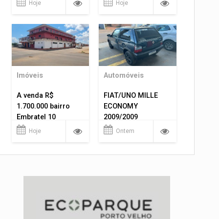
Hoje
Hoje
Imóveis
Automóveis
A venda R$
FIAT/UNO MILLE
1.700.000 bairro
ECONOMY
Embratel 10
2009/2009
apartamentos!
Hoje
Ontem