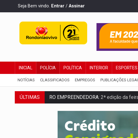
Seja Bem vindo.
Entrar
/
Assinar
INICIAL
POLÍCIA
POLÍTICA
INTERIOR
ESPORTES
NOTÍCIAS
CLASSIFICADOS
EMPREGOS
PUBLICAÇÕES LEGA
RO EMPREENDEDORA:
2ª edição da feir
ÚLTIMAS
FORTALECIMENTO:
Contratação de novos
URGENTE:
Condutor de carro avança cruz
'OS OLHOS DO BRASIL':
Emanuel Neri tr