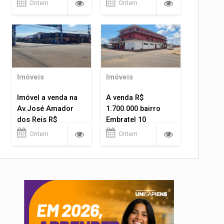
Ontem
Ontem
Imóveis
Imóveis
Imóvel a venda na
A venda R$
Av.José Amador
1.700.000 bairro
dos Reis R$
Embratel 10
1.400.000
apartamentos!
Ontem
Ontem