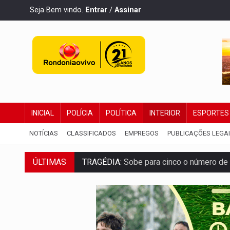
Seja Bem vindo.
Entrar
/
Assinar
INICIAL
POLÍCIA
POLÍTICA
INTERIOR
ESPORTES
NOTÍCIAS
CLASSIFICADOS
EMPREGOS
PUBLICAÇÕES LEGA
ÚLTIMAS
TRAGÉDIA:
Sobe para cinco o número de 
TRANSPORTE DE ARROZ:
MPF assegura c
DEEPFAKE:
Sancionada lei contra violência
COLEGIADO:
Brasil e Rússia discutem ene