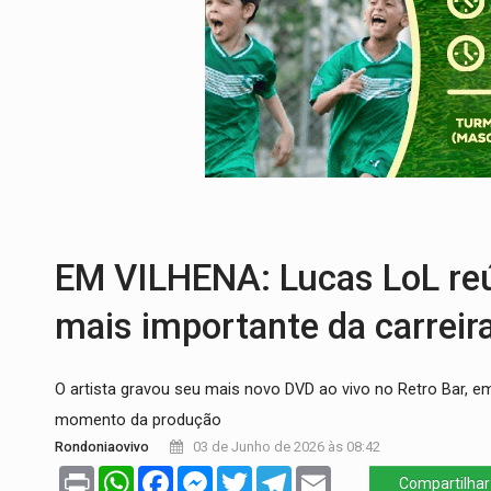
URGENTE:
Colisão entre caminhão e carr
ENCONTRO:
Amazônia Negra ganha projeç
PREVISÃO:
Porto Velho tem chances de c
SINDICATOS UNIDOS:
Assembleia Geral 
PROCESSO SELETIVO:
Rondoniaovivo abr
BRASIL CONTRA O CRIME:
Acusado de gu
EM VILHENA: Lucas LoL reún
mais importante da carreir
O artista gravou seu mais novo DVD ao vivo no Retro Bar, 
momento da produção
Rondoniaovivo
03 de Junho de 2026 às 08:42
Print
WhatsApp
Facebook
Messenger
Twitter
Telegram
Email
Compartilhar