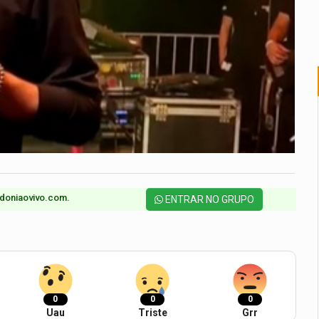
doniaovivo.com.​
ENTRAR NO GRUPO
0
0
0
Uau
Triste
Grr