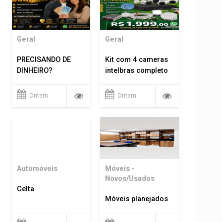
Geral
Geral
PRECISANDO DE
Kit com 4 cameras
DINHEIRO?
intelbras completo
Ontem
Ontem
Automóveis
Móveis -
Novos/Usados
Celta
Móveis planejados