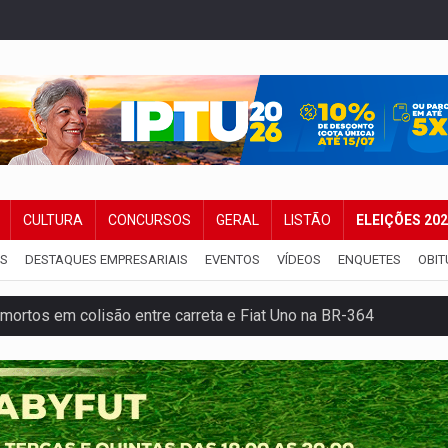
CULTURA
CONCURSOS
GERAL
LISTÃO
ELEIÇÕES 20
IS
DESTAQUES EMPRESARIAIS
EVENTOS
VÍDEOS
ENQUETES
OBIT
mortos em colisão entre carreta e Fiat Uno na BR-364
umprimento da legislação sobre transporte de cargas por em
 sexual infantil na internet e via IA
rgia nuclear, defesa e ciência em Brasília