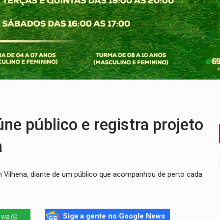
o deixa quatro mortos e um em estado grave na BR
ão nacional com participação de Marcela Bonfim
huvas isoladas nesta sexta-feira (7)
delibera greve da educação municipal em Porto Velho
e oficina de Comunicação com oportunidade de integrar equipe
ardar armas de facção é preso com revólveres e espingardas
e público e registra projeto
a
em Vilhena, diante de um público que acompanhou de perto cada
Siga a gente no Google News
 via