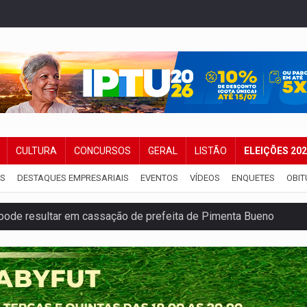
CULTURA
CONCURSOS
GERAL
LISTÃO
ELEIÇÕES 20
IS
DESTAQUES EMPRESARIAIS
EVENTOS
VÍDEOS
ENQUETES
OBIT
pode resultar em cassação de prefeita de Pimenta Bueno
ições para taekwondo
laram patrimônio zero em Rondônia nas eleições de 2026
Cavalgada da Expo Show Norte neste sábado