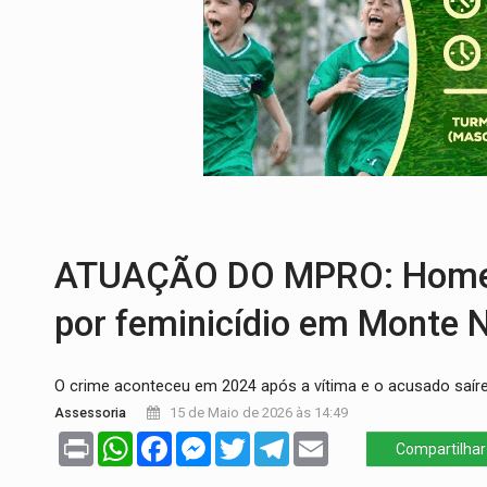
DESENVOLVIMENTO:
Ideb avança nos an
VULGO 'UNIÃO':
Chefe de facção criminos
Publicação Legal:
CONVOCAÇÃO DAS ELE
RO EMPREENDEDORA:
2ª edição da feir
FORTALECIMENTO:
Contratação de novos
PERIGO:
Moradores denunciam escuridão 
ATUAÇÃO DO MPRO: Homem
por feminicídio em Monte 
O crime aconteceu em 2024 após a vítima e o acusado saí
Assessoria
15 de Maio de 2026 às 14:49
Print
WhatsApp
Facebook
Messenger
Twitter
Telegram
Email
Compartilhar