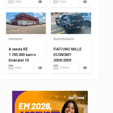
Hoje
Hoje
Imóveis
Automóveis
A venda R$
FIAT/UNO MILLE
1.700.000 bairro
ECONOMY
Embratel 10
2009/2009
apartamentos!
Hoje
Ontem