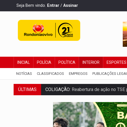
Seja Bem vindo.
Entrar
/
Assinar
INICIAL
POLÍCIA
POLÍTICA
INTERIOR
ESPORTES
NOTÍCIAS
CLASSIFICADOS
EMPREGOS
PUBLICAÇÕES LEGA
COLIGAÇÃO:
Reabertura de ação no TSE 
ÚLTIMAS
INCLUSÃO:
APAE Porto Velho abre inscr
CLUBE DOS R$ 00,00:
21 candidatos dec
INTERIOR:
Ouro Preto do Oeste realiza 