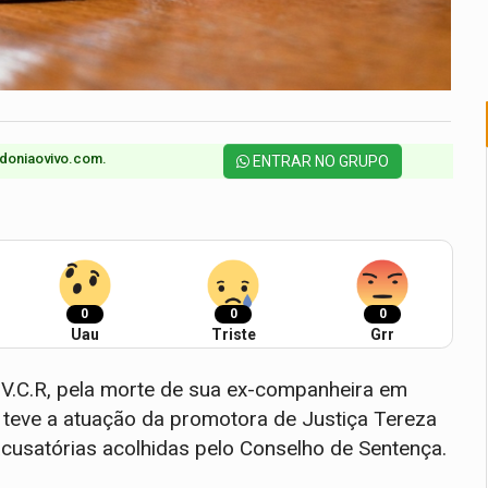
doniaovivo.com.​
ENTRAR NO GRUPO
0
0
0
Uau
Triste
Grr
éu V.C.R, pela morte de sua ex-companheira em
 teve a atuação da promotora de Justiça Tereza
acusatórias acolhidas pelo Conselho de Sentença.