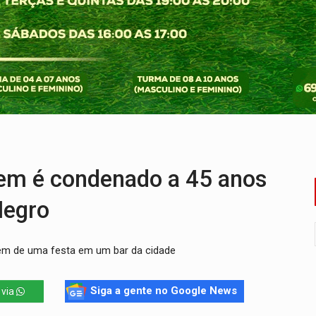
os iniciais do ensino fundamental em Rondônia
a é preso durante operação policial
IÇÕES: SEATER/RO
a começa nesta quinta-feira (6) no Espaço Alternativo
 servidores reforça equipes do Cad Único nos Cras de PVH
e insegurança na Estrada dos Periquitos
 é condenado a 45 anos
Negro
rem de uma festa em um bar da cidade
Siga a gente no Google News
 via