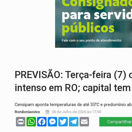
DEFESA:
Exército testa inovações no com
TEMAS SOCIOAMBIENTAIS:
Em Itapuã d
PREVISÃO:
Interior de Rondônia terá sáb
INFRAESTRUTURA:
Após quase 30 anos d
A ILHA:
Coreografia de Rondônia estreia 
TRÁGICO:
Pai do 'Xandy Motocross' mor
PREVISÃO: Terça-feira (7) 
intenso em RO; capital te
Censipam aponta temperaturas de até 35°C e predomínio ab
Rondoniaovivo
06 de Julho de 2026 às 17:00
Print
WhatsApp
Facebook
Messenger
Twitter
Telegram
Email
Compartilhar