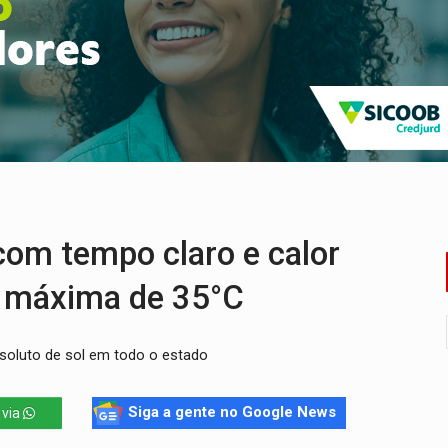
bate a drones durante exercício antiaéreo
o Oeste, CINEMAZÔNIA leva cinema amazônico a estudantes na
ado (8) de calor intenso e tempo firme
e espera, asfalto chega ao bairro Nova Esperança
na programação do Festival de Dança de Joinville
re em acidente na BR-364
com tempo claro e calor
m máxima de 35°C
soluto de sol em todo o estado
Siga a gente no Google News
 via