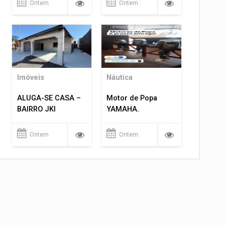
Ontem
Ontem
Imóveis
Náutica
ALUGA-SE CASA –
Motor de Popa
BAIRRO JKI
YAMAHA.
Ontem
Ontem