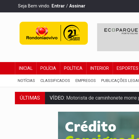
Seja Bem vindo.
Entrar
/
Assinar
INICIAL
POLÍCIA
POLÍTICA
INTERIOR
ESPORTES
NOTÍCIAS
CLASSIFICADOS
EMPREGOS
PUBLICAÇÕES LEGA
ÚLTIMAS
VÍDEO:
Motorista de caminhonete morre p
LAZER:
Seis lugares gratuitos para apro
VÍDEO:
FTICCO e Força Tática prendem 
INCLUSÃO:
Prefeitura fortalece parceri