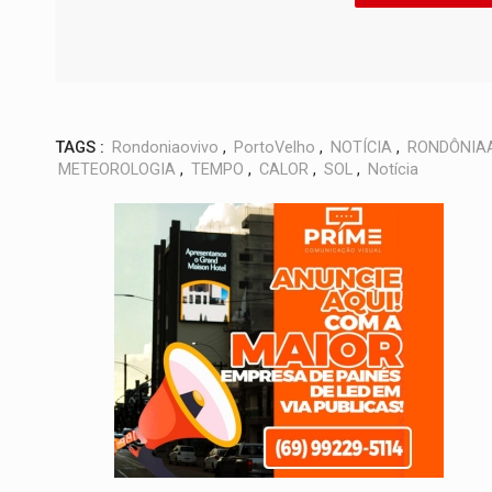
TAGS :
Rondoniaovivo
,
PortoVelho
,
NOTÍCIA
,
RONDÔNIA
METEOROLOGIA
,
TEMPO
,
CALOR
,
SOL
,
Notícia