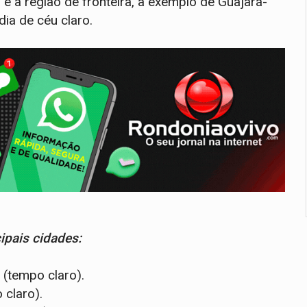
 e a região de fronteira, a exemplo de Guajará-
ia de céu claro.
ipais cidades:
(tempo claro).
 claro).