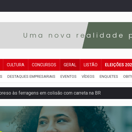
CULTURA
CONCURSOS
GERAL
LISTÃO
ELEIÇÕES 20
IS
DESTAQUES EMPRESARIAIS
EVENTOS
VÍDEOS
ENQUETES
OBIT
reso às ferragens em colisão com carreta na BR
veitar o fim de semana em Porto Velho
membro do CV com arma e drogas em boca de fumo
a com a APAE para ampliar ações voltadas a PCD's