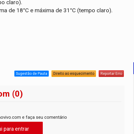
o claro).
ma de 18°C e máxima de 31°C (tempo claro).
Sugestão de Pauta
Direito ao esquecimento
Reportar Erro
om (0)
ovivo.com e faça seu comentário
i para entrar