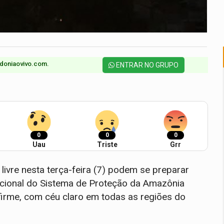
doniaovivo.com.​
ENTRAR NO GRUPO
0
0
0
Uau
Triste
Grr
livre nesta terça-feira (7) podem se preparar
racional do Sistema de Proteção da Amazônia
irme, com céu claro em todas as regiões do