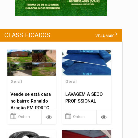
CLASSIFICADOS
VEJA MAIS
Geral
Geral
Vende se está casa
LAVAGEM A SECO
no bairro Ronaldo
PROFISSIONAL
Aragão EM PORTO
VELHO RO.
Ontem
Ontem