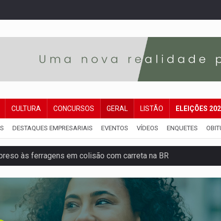
CULTURA
CONCURSOS
GERAL
LISTÃO
ELEIÇÕES 20
IS
DESTAQUES EMPRESARIAIS
EVENTOS
VÍDEOS
ENQUETES
OBIT
reso às ferragens em colisão com carreta na BR
veitar o fim de semana em Porto Velho
membro do CV com arma e drogas em boca de fumo
a com a APAE para ampliar ações voltadas a PCD's