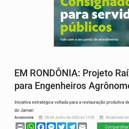
DEFESA:
Exército testa inovações no com
TEMAS SOCIOAMBIENTAIS:
Em Itapuã d
PREVISÃO:
Interior de Rondônia terá sáb
INFRAESTRUTURA:
Após quase 30 anos d
A ILHA:
Coreografia de Rondônia estreia 
TRÁGICO:
Pai do 'Xandy Motocross' mor
EM RONDÔNIA: Projeto Raí
para Engenheiros Agrônomo
Iniciativa estratégica voltada para a restauração produtiva
do Jamari
Assessoria
09 de Junho de 2026 às 17:09
Atualizada em
Print
WhatsApp
Facebook
Messenger
Twitter
Telegram
Email
Compartilhar