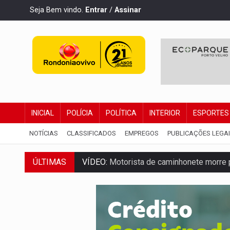
Seja Bem vindo.
Entrar
/
Assinar
INICIAL
POLÍCIA
POLÍTICA
INTERIOR
ESPORTES
NOTÍCIAS
CLASSIFICADOS
EMPREGOS
PUBLICAÇÕES LEGA
ÚLTIMAS
VÍDEO:
Motorista de caminhonete morre p
LAZER:
Seis lugares gratuitos para apro
VÍDEO:
FTICCO e Força Tática prendem 
INCLUSÃO:
Prefeitura fortalece parceri