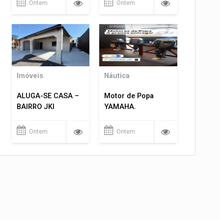
Ontem
Ontem
Imóveis
Náutica
ALUGA-SE CASA –
Motor de Popa
BAIRRO JKI
YAMAHA.
Ontem
Ontem