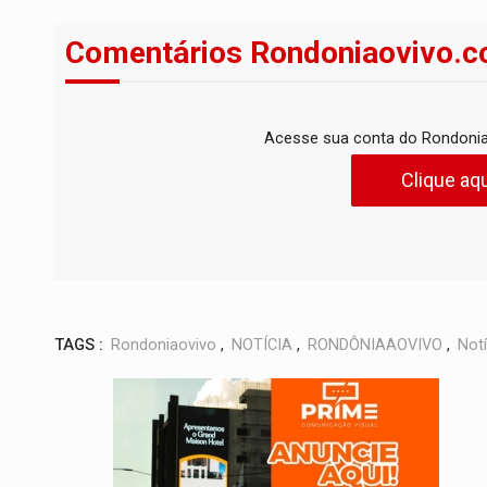
Comentários Rondoniaovivo.c
Acesse sua conta do Rondonia
Clique aqu
TAGS :
Rondoniaovivo
,
NOTÍCIA
,
RONDÔNIAAOVIVO
,
Notí