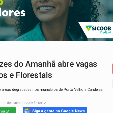
bate a drones durante exercício antiaéreo
o Oeste, CINEMAZÔNIA leva cinema amazônico a estudantes na
ado (8) de calor intenso e tempo firme
e espera, asfalto chega ao bairro Nova Esperança
na programação do Festival de Dança de Joinville
re em acidente na BR-364
zes do Amanhã abre vagas
s e Florestais
 de áreas degradadas nos municípios de Porto Velho e Candeias
 : 10 de Junho de 2026 às 08:02
Siga a gente no Google News
 via