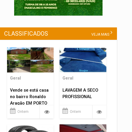
CLASSIFICADOS
VEJA MAIS
Geral
Geral
Vende se está casa
LAVAGEM A SECO
no bairro Ronaldo
PROFISSIONAL
Aragão EM PORTO
VELHO RO.
Ontem
Ontem