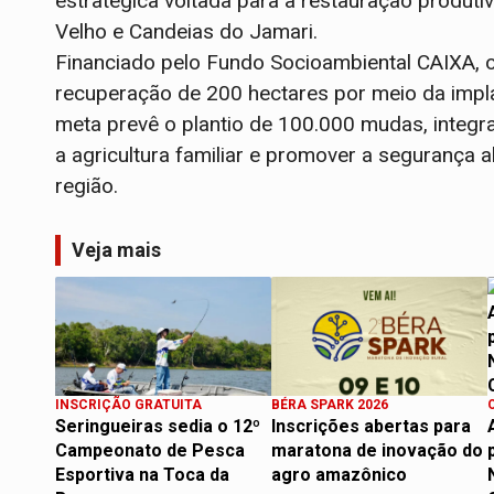
estratégica voltada para a restauração produt
Velho e Candeias do Jamari.
Financiado pelo Fundo Socioambiental CAIXA, o
recuperação de 200 hectares por meio da impla
meta prevê o plantio de 100.000 mudas, integra
a agricultura familiar e promover a segurança
região.
Veja mais
INSCRIÇÃO GRATUITA
BÉRA SPARK 2026
Seringueiras sedia o 12º
Inscrições abertas para
Campeonato de Pesca
maratona de inovação do
Esportiva na Toca da
agro amazônico