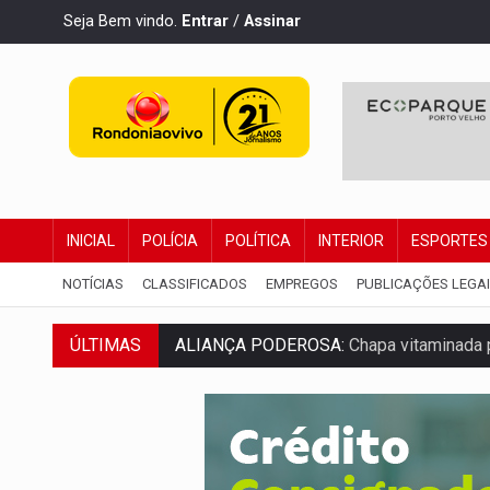
Seja Bem vindo.
Entrar
/
Assinar
INICIAL
POLÍCIA
POLÍTICA
INTERIOR
ESPORTES
NOTÍCIAS
CLASSIFICADOS
EMPREGOS
PUBLICAÇÕES LEGA
ALIANÇA PODEROSA:
Chapa vitaminada 
ÚLTIMAS
SÃO PAULO:
PM abre concurso público c
CINEAMAZÔNIA:
Filmes rondonienses pr
Publicação Legal:
AVISO DE LICITAÇÃO: