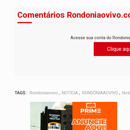
Comentários Rondoniaovivo.c
Acesse sua conta do Rondonia
Clique aqu
TAGS :
Rondoniaovivo
,
NOTÍCIA
,
RONDÔNIAAOVIVO
,
Notí