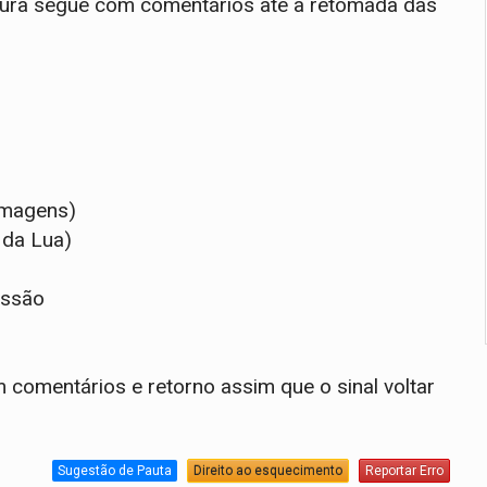
rtura segue com comentários até a retomada das
imagens)
 da Lua)
issão
 comentários e retorno assim que o sinal voltar
Sugestão de Pauta
Direito ao esquecimento
Reportar Erro