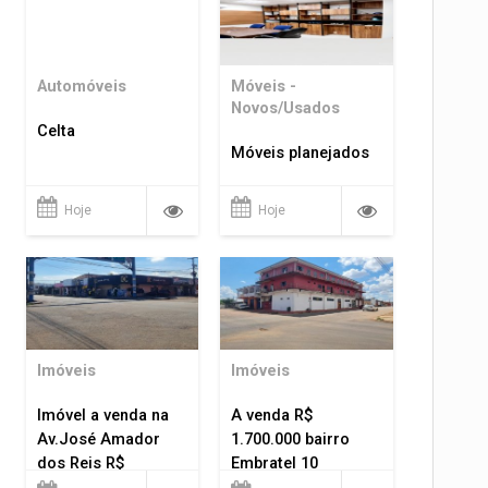
Automóveis
Móveis -
Novos/Usados
Celta
Móveis planejados
Hoje
Hoje
Imóveis
Imóveis
Imóvel a venda na
A venda R$
Av.José Amador
1.700.000 bairro
dos Reis R$
Embratel 10
1.400.000
apartamentos!