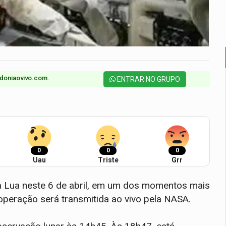
doniaovivo.com.​
ENTRAR NO GRUPO
0
0
0
Uau
Triste
Grr
a a Lua neste 6 de abril, em um dos momentos mais
operação será transmitida ao vivo pela NASA.