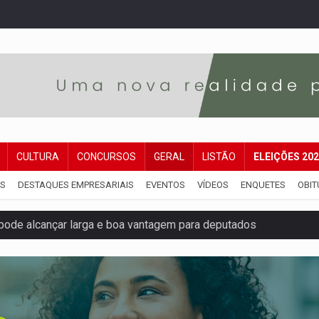
CULTURA
CONCURSOS
GERAL
LISTÃO
ELEIÇÕES 20
IS
DESTAQUES EMPRESARIAIS
EVENTOS
VÍDEOS
ENQUETES
OBIT
pode alcançar larga e boa vantagem para deputados
om 2.000 vagas para aluno-soldado
ovocam debate sobre temas urgentes entre estudantes
 PREGÃO ELETRÔNICO Nº 90136/2026/SUPEL/RO