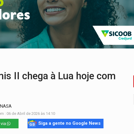
nção artística pelos direitos das mulheres
a acesso a bairros às margens do rio Madeira em PVH
utado federal do PL declara patrimônio de R$ 29,4 mi
 PREGÃO ELETRÔNICO N.° 90595/2025/SUPEL/RO
 do crime' leva PM a prender acusado de tráfico
 defendem independência e apoio à direção nacional
s II chega à Lua hoje com
s NASA
m : 06 de Abril de 2026 às 14:10
Siga a gente no Google News
 via