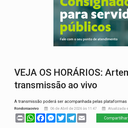
RUA DAS PENHAS:
MPRO promove interve
PEDIDO DE PROVIDÊNCIA:
Erosão ameaç
ELEIÇÕES 2026:
Policial candidato a dep
Publicação Legal:
AVISO DE LICITAÇÃO:
NO CASTANHEIRA:
Denúncia de 'tribunal
CREDIBILIDADE:
Superintendentes da PF
VEJA OS HORÁRIOS: Artemi
transmissão ao vivo
A transmissão poderá ser acompanhada pelas plataforma
Rondoniaovivo
06 de Abril de 2026 às 11:47
Atualizada e
Print
WhatsApp
Facebook
Messenger
Twitter
Telegram
Email
Compartilhar