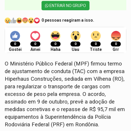
ENTRAR NO GRUPO
0 pessoas reagiram a isso.
0
0
0
0
0
0
Gostei
Amei
Haha
Uau
Triste
Grr
O Ministério Público Federal (MPF) firmou termo
de ajustamento de conduta (TAC) com a empresa
Hiperhaus Construções, sediada em Vilhena (RO),
para regularizar o transporte de cargas com
excesso de peso pela empresa. O acordo,
assinado em 9 de outubro, prevê a adoção de
medidas corretivas e o repasse de R$ 95,7 mil em
equipamentos à Superintendência da Polícia
Rodoviária Federal (PRF) em Rondônia.