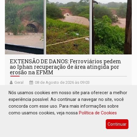
EXTENSÃO DE DANOS: Ferroviários pedem
ao Iphan recuperação de área atingida por
erosão na EFMM
Geral
08 de Agosto de 2026 às 09:03
A Asfemm defende que a intervenção seja precedida de
Nós usamos cookies em nosso site para oferecer a melhor
fiscalização e de um laudo técnico elaborado pelos
experiência possível. Ao continuar a navegar no site, você
órgãos competentes
concorda com esse uso. Para mais informações sobre
como usamos cookies, veja nossa
Política de Cookies
Continuar