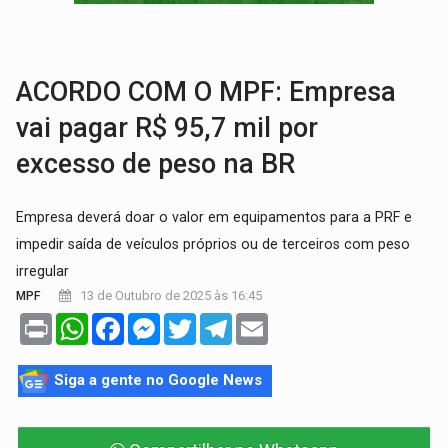
MAIS RIGOR:
Nova lei endurece punição por abuso sexual contra crian
POLUIÇÃO E RISCOS:
Retirada de fiação irregular avança no país e em PVH p
ACORDO COM O MPF: Empresa
vai pagar R$ 95,7 mil por
excesso de peso na BR
Empresa deverá doar o valor em equipamentos para a PRF e
impedir saída de veículos próprios ou de terceiros com peso
irregular
13 de Outubro de 2025 às 16:45
MPF
Print
WhatsApp
Facebook
Messenger
Twitter
Telegram
Email
Siga a gente no Google News