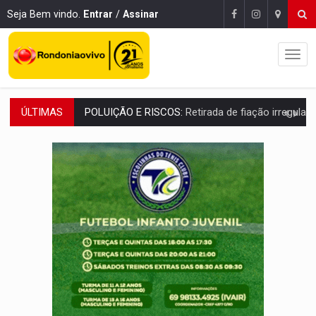
Seja Bem vindo.
Entrar
/
Assinar
ÚLTIMAS
VÍDEO:
Armado com machado, homem ameaça matar sobrinha grávida e com
TRIBUNAL DO CRIME:
Homem é espancado por facção criminosa 
VÍDEO:
Perseguição é registrada no shopping após colombiana furtar ce
LUDOPATIA:
Apostas online começam a afetar produtividade e rotina
REFLORESTAMENTO:
Plantar árvores não será mais suficiente para comprov
OVNIS NA LUA:
Cientistas alertam para possível base secreta no satélite n
ACABOU COM PEUGEOT:
Incêndio destrói carro que era rebocado para oficina no
VÍDEO:
Ladrão é filmado furtando moto na frente do bar 