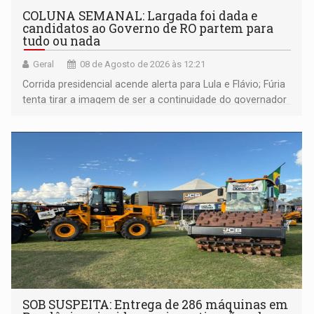
COLUNA SEMANAL: Largada foi dada e
candidatos ao Governo de RO partem para
tudo ou nada
Geral
08 de Agosto de 2026 às 12:21
Corrida presidencial acende alerta para Lula e Flávio; Fúria
tenta tirar a imagem de ser a continuidade do governador
Marcos Rocha; ex-prefeito Hildon Chaves parece ainda
não ter entrado no modo eleição; ABAV faz evento em
Porto Velho
SOB SUSPEITA: Entrega de 286 máquinas em