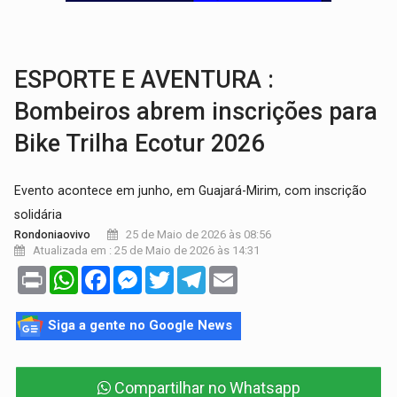
EM 18 MESES:
Léo Moraes entrega o que não conseguiram em anos na educaçã
ELEIÇÕES 2026:
Candidata a deputada federal em Rondônia declara draga de g
ESPORTE E AVENTURA :
Bombeiros abrem inscrições para
Bike Trilha Ecotur 2026
Evento acontece em junho, em Guajará-Mirim, com inscrição
solidária
25 de Maio de 2026 às 08:56
Rondoniaovivo
Atualizada em : 25 de Maio de 2026 às 14:31
Print
WhatsApp
Facebook
Messenger
Twitter
Telegram
Email
Siga a gente no Google News
Compartilhar no Whatsapp