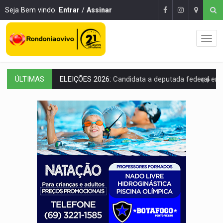
Seja Bem vindo.
Entrar
/
Assinar
ÚLTIMAS
VÍDEO:
Casal de garimpeiros é preso com mercúrio em estepe,
EDUCAÇÃO BÁSICA:
Ideb avança nos anos iniciais do ensino fundame
CONTA DIFÍCIL:
Com as novidades na corrida ao Senado as contas ficara
CH4C1NA:
Disputa entre PCC e CV deixa dez mortos em cinco di
IMUNIZAÇÃO:
Prefeitura inicia campanha de multivacinação para crianças 
QUIRINUS:
Draco faz operação para prender faccionados que atacaram proved
TRAFICANTE PRESO:
Operação Brasil Contra o Crime apreende quase meia to
SUPER EL NIÑO:
Trabalho inédito vai garantir água potável para comunidades