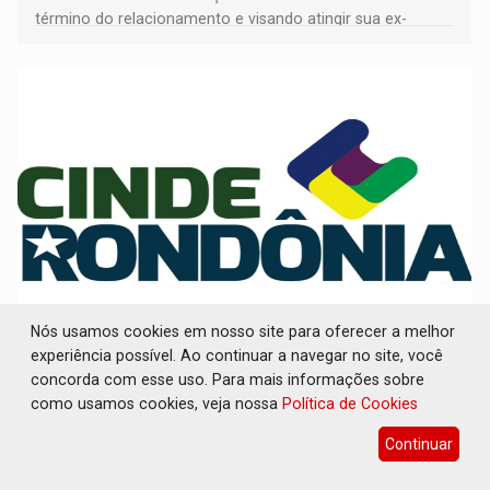
término do relacionamento e visando atingir sua ex-
companheira
Nós usamos cookies em nosso site para oferecer a melhor
INDISPONÍVEL: Transparência do
Cinderondônia apresenta indisponibilidade
experiência possível. Ao continuar a navegar no site, você
com código de erro 451
concorda com esse uso. Para mais informações sobre
como usamos cookies, veja nossa
Política de Cookies
Geral
06 de Agosto de 2026 às 16:42
Continuar
Página do consórcio público exibe aviso de manutenção,
mas carrega status associado a restrições legais