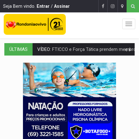
Seja Bem vindo.
Entrar
/
Assinar
ÚLTIMAS
INCLUSÃO:
Prefeitura fortalece parceria com a APAE para ampliar ações v
DEFESA:
Exército testa inovações no combate a drones durante exerc
TEMAS SOCIOAMBIENTAIS:
Em Itapuã do Oeste, CINEMAZÔNIA leva cinema amazônico 
PREVISÃO:
Interior de Rondônia terá sábado (8) de calor intenso
INFRAESTRUTURA:
Após quase 30 anos de espera, asfalto chega ao bairr
A ILHA:
Coreografia de Rondônia estreia na programação do Festival de Dan
ELEIÇÕES 2026:
Sgt. Mouza esclarece 'erro de digitação' em declaração de patrim
JUDICIÁRIO:
Sinjur parabeniza servidores pelo adicional de incentivo com ef