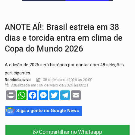
LAZER:
Seis lugares gratuitos para aproveitar o fim de semana e
VÍDEO:
FTICCO e Força Tática prendem membro do CV com arma e drogas em
ANOTE AÍ!: Brasil estreia em 38
dias e torcida entra em clima de
Copa do Mundo 2026
A edição de 2026 será histórica por contar com 48 seleções
participantes
08 de Maio de 2026 às 20:00
Rondoniaovivo
Atualizada em : 09 de Maio de 2026 às 08:21
Print
WhatsApp
Facebook
Messenger
Twitter
Telegram
Email
Siga a gente no Google News
Compartilhar no Whatsapp