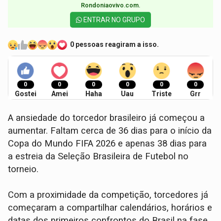
Rondoniaovivo.com.​
ENTRAR NO GRUPO
0 pessoas reagiram a isso.
0
0
0
0
0
0
Gostei
Amei
Haha
Uau
Triste
Grr
A ansiedade do torcedor brasileiro já começou a
aumentar. Faltam cerca de 36 dias para o início da
Copa do Mundo FIFA 2026 e apenas 38 dias para
a estreia da Seleção Brasileira de Futebol no
torneio.
Com a proximidade da competição, torcedores já
começaram a compartilhar calendários, horários e
datas dos primeiros confrontos do Brasil na fase