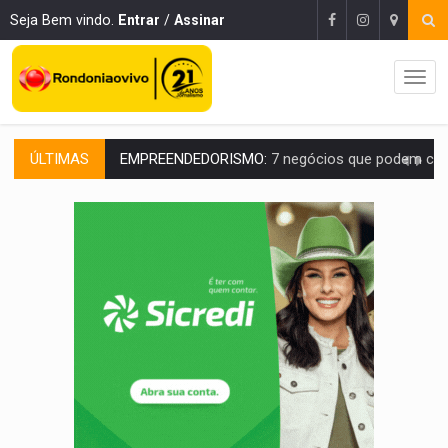
Seja Bem vindo.
Entrar
/
Assinar
EMPREENDEDORISMO:
7 negócios que podem começar com pouco dinheiro e vi
ÚLTIMAS
GIGANTE DA AMÉRICA:
Brasil reúne dimensão continental e posição estratégic
INDEPENDÊNCIA:
10 dicas importantes para quem quer mo
VARCENA:
Cientistas descobrem nova espécie de rã em florestas alagada
BARGANHA:
Vai comprar celular usado? Veja como consultar o a
AMOR PERDIDO DÓI:
Luto amoroso não tem prazo, mas exige aten
TECNOLOGIA:
Empresas de Xangai aprimoram robôs de IA incorporada em 
PROTEGE A TERRA:
China descobre como explodir asteroide com bomba n
VÍDEO:
Motociclista morre após bater na traseira de camin