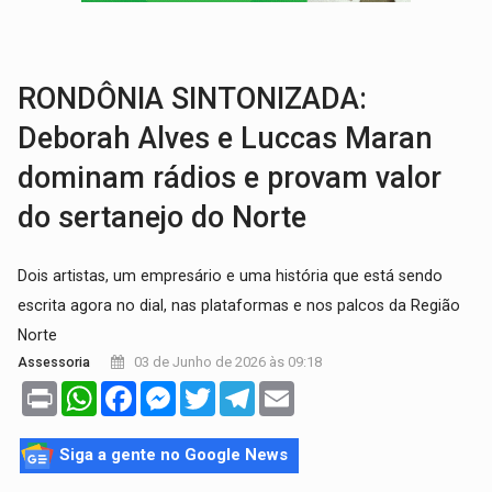
PARECE UM NUGGET:
Essa receita com frango virou o meu ja
RONDÔNIA SINTONIZADA:
Deborah Alves e Luccas Maran
dominam rádios e provam valor
do sertanejo do Norte
Dois artistas, um empresário e uma história que está sendo
escrita agora no dial, nas plataformas e nos palcos da Região
Norte
03 de Junho de 2026 às 09:18
Assessoria
Print
WhatsApp
Facebook
Messenger
Twitter
Telegram
Email
Siga a gente no Google News