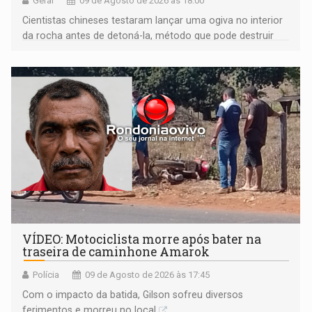
Geral
09 de Agosto de 2026 às 18:00
Cientistas chineses testaram lançar uma ogiva no interior
da rocha antes de detoná-la, método que pode destruir
corpos capazes de ameaçar a Terra
VÍDEO: Motociclista morre após bater na
traseira de caminhone Amarok
Polícia
09 de Agosto de 2026 às 17:45
​Com o impacto da batida, Gilson sofreu diversos
ferimentos e morreu no local