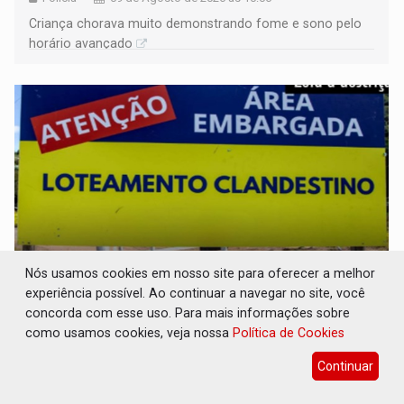
Criança chorava muito demonstrando fome e sono pelo
horário avançado
Nós usamos cookies em nosso site para oferecer a melhor
experiência possível. Ao continuar a navegar no site, você
PECHINCHA: STJ decide que prefeitura não
concorda com esse uso. Para mais informações sobre
deve indenizar comprador de lote irregular
como usamos cookies, veja nossa
Política de Cookies
Geral
09 de Agosto de 2026 às 10:00
Continuar
O município continua responsável pelos danos ambientais
e urbanísticos decorrentes da ocupação irregular e