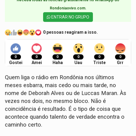
Rondoniaovivo.com.​
ENTRAR NO GRUPO
0 pessoas reagiram a isso.
0
0
0
0
0
0
Gostei
Amei
Haha
Uau
Triste
Grr
Quem liga o rádio em Rondônia nos últimos
meses esbarra, mais cedo ou mais tarde, no
nome de Deborah Alves ou de Luccas Maran. Às
vezes nos dois, no mesmo bloco. Não é
coincidência é resultado. É o tipo de coisa que
acontece quando talento de verdade encontra o
caminho certo.