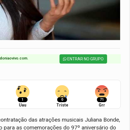
doniaovivo.com.​
ENTRAR NO GRUPO
1
0
71
Uau
Triste
Grr
contratação das atrações musicais Juliana Bonde,
o para as comemorações do 97º aniversário do