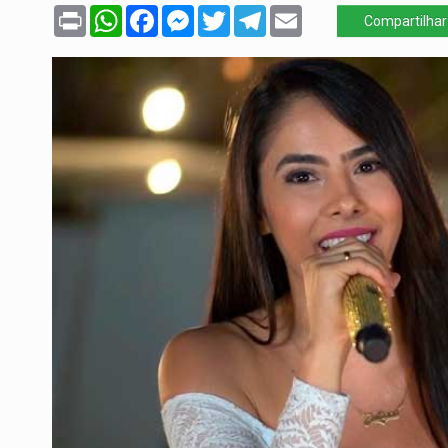
Print
WhatsApp
Facebook
Messenger
Twitter
Telegram
Email
Compartilhar