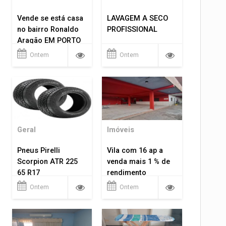
Vende se está casa
LAVAGEM A SECO
no bairro Ronaldo
PROFISSIONAL
Aragão EM PORTO
VELHO RO.
Ontem
Ontem
Geral
Imóveis
Pneus Pirelli
Vila com 16 ap a
Scorpion ATR 225
venda mais 1 % de
65 R17
rendimento
Ontem
Ontem