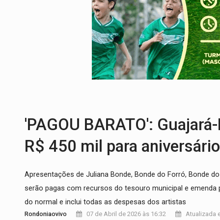
DEFESA:
Exército testa inovações no com
TEMAS SOCIOAMBIENTAIS:
Em Itapuã d
PREVISÃO:
Interior de Rondônia terá sáb
INFRAESTRUTURA:
Após quase 30 anos d
A ILHA:
Coreografia de Rondônia estreia 
TRÁGICO:
Pai do 'Xandy Motocross' mor
'PAGOU BARATO': Guajará-
R$ 450 mil para aniversário
Apresentações de Juliana Bonde, Bonde do Forró, Bonde do
serão pagas com recursos do tesouro municipal e emenda pa
do normal e inclui todas as despesas dos artistas
Rondoniaovivo
07 de Abril de 2026 às 16:32
Atualizada e