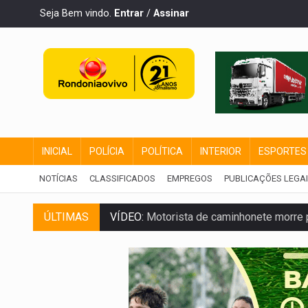
Seja Bem vindo.
Entrar
/
Assinar
INICIAL
POLÍCIA
POLÍTICA
INTERIOR
ESPORTES
NOTÍCIAS
CLASSIFICADOS
EMPREGOS
PUBLICAÇÕES LEGA
ÚLTIMAS
VÍDEO:
Motorista de caminhonete morre p
LAZER:
Seis lugares gratuitos para apro
VÍDEO:
FTICCO e Força Tática prendem 
INCLUSÃO:
Prefeitura fortalece parceri