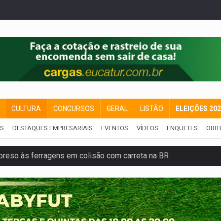
CULTURA
CONCURSOS
GERAL
LISTÃO
ELEIÇÕES 20
IS
DESTAQUES EMPRESARIAIS
EVENTOS
VÍDEOS
ENQUETES
OBIT
reso às ferragens em colisão com carreta na BR
veitar o fim de semana em Porto Velho
membro do CV com arma e drogas em boca de fumo
a com a APAE para ampliar ações voltadas a PCD's