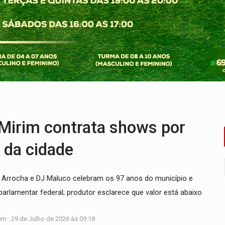
bate a drones durante exercício antiaéreo
o Oeste, CINEMAZÔNIA leva cinema amazônico a estudantes na
ado (8) de calor intenso e tempo firme
e espera, asfalto chega ao bairro Nova Esperança
na programação do Festival de Dança de Joinville
re em acidente na BR-364
Mirim contrata shows por
 da cidade
 Arrocha e DJ Maluco celebram os 97 anos do município e
rlamentar federal; produtor esclarece que valor está abaixo
m : 29 de Julho de 2026 às 09:18