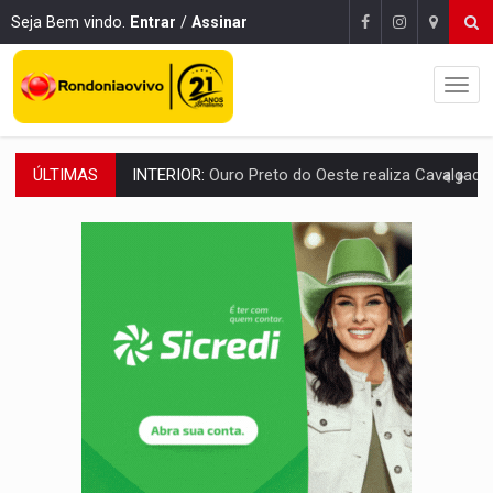
Seja Bem vindo.
Entrar
/
Assinar
ÚLTIMAS
DESENVOLVIMENTO:
Ideb avança nos anos iniciais do ensino fundamen
VULGO 'UNIÃO':
Chefe de facção criminosa é preso durante oper
Publicação Legal:
CONVOCAÇÃO DAS ELEIÇÕES: S
RO EMPREENDEDORA:
2ª edição da feira começa nesta quinta-feira (6) no 
FORTALECIMENTO:
Contratação de novos servidores reforça equipes do Cad Úni
VÍDEO:
Condutor de carro avança cruzamento e deixa motociclista
'OS OLHOS DO BRASIL':
Emanuel Neri transforma indignação e esperança em roc
SOB INVESTIGAÇÃO:
Dentista de PVH é denunciado por transmitir HIV a