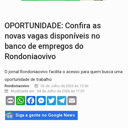
CLUBE DOS R$ 00,00:
21 candidatos declaram patrimônio zero em Rondônia na
INTERIOR:
Ouro Preto do Oeste realiza Cavalgada da Expo Show Norte
OPORTUNIDADE: Confira as
novas vagas disponíveis no
banco de empregos do
Rondoniaovivo
O jornal Rondoniaovivo facilita o acesso para quem busca uma
oportunidade de trabalho
03 de Julho de 2026 às 15:56
Rondoniaovivo
Atualizada em : 04 de Julho de 2026 às 11:01
Print
WhatsApp
Facebook
Messenger
Twitter
Telegram
Email
Siga a gente no Google News