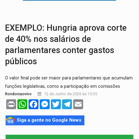
BRASIL CONTRA O CRIME:
Acusado de guardar armas de facção é preso com rev
TRAGÉDIA:
Sobe para cinco o número de mortos em colisão entre carreta e Fia
EXEMPLO: Hungria aprova corte
de 40% nos salários de
parlamentares conter gastos
públicos
O valor final pode ser maior para parlamentares que acumulam
funções legislativas, como a participação em comissões
12 de Junho de 2026 às 15:35
Rondoniaovivo
Print
WhatsApp
Facebook
Messenger
Twitter
Telegram
Email
Siga a gente no Google News