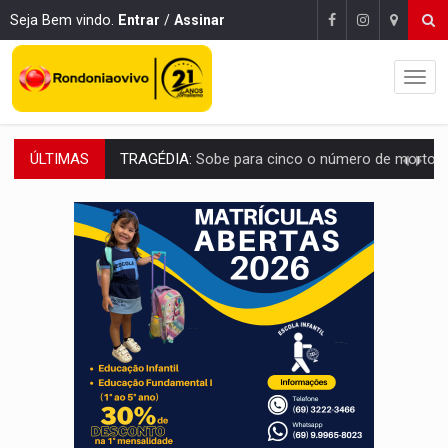
Seja Bem vindo.
Entrar
/
Assinar
ÚLTIMAS
TRANSPORTE DE ARROZ:
MPF assegura cumprimento da legislação sobre transporte d
DEEPFAKE:
Sancionada lei contra violência sexual infantil na inte
COLEGIADO:
Brasil e Rússia discutem energia nuclear, defesa e ciênc
URGENTE:
Colisão entre caminhão e carro deixa quatro mortos e um em est
ENCONTRO:
Amazônia Negra ganha projeção nacional com participação de M
PREVISÃO:
Porto Velho tem chances de chuvas isoladas nesta se
SINDICATOS UNIDOS:
Assembleia Geral delibera greve da educação municip
PROCESSO SELETIVO:
Rondoniaovivo abre oficina de Comunicação com oportunidade