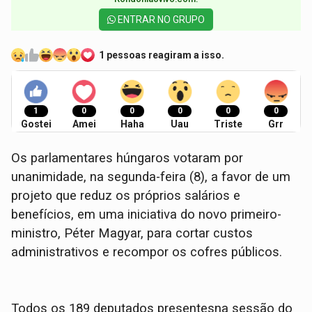
ENTRAR NO GRUPO
1 pessoas reagiram a isso.
1
0
0
0
0
0
Gostei
Amei
Haha
Uau
Triste
Grr
Os parlamentares húngaros votaram por
unanimidade, na segunda-feira (8), a favor de um
projeto que reduz os próprios salários e
benefícios, em uma iniciativa do novo primeiro-
ministro, Péter Magyar, para cortar custos
administrativos e recompor os cofres públicos.
Todos os 189 deputados presentesna sessão do