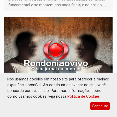
fundamental e se mantêm nos anos finais; e no ensino
médio
Nós usamos cookies em nosso site para oferecer a melhor
VULGO 'UNIÃO': Chefe de facção criminosa é
experiência possível. Ao continuar a navegar no site, você
preso durante operação policial
concorda com esse uso. Para mais informações sobre
Polícia
06 de Agosto de 2026 às 14:11
como usamos cookies, veja nossa
Política de Cookies
Acusado ainda tentou fugir para um matagal
Continuar