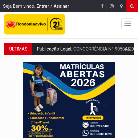
Seja Bem vindo.
Entrar
/
Assinar
ÚLTIMAS
EM 18 MESES:
Léo Moraes entrega o que não conseguiram em anos na educaçã
ELEIÇÕES 2026:
Candidata a deputada federal em Rondônia declara draga de g
VÍDEO:
Casal de garimpeiros é preso com mercúrio em estepe,
EDUCAÇÃO BÁSICA:
Ideb avança nos anos iniciais do ensino fundame
CONTA DIFÍCIL:
Com as novidades na corrida ao Senado as contas ficara
CH4C1NA:
Disputa entre PCC e CV deixa dez mortos em cinco di
IMUNIZAÇÃO:
Prefeitura inicia campanha de multivacinação para crianças 
QUIRINUS:
Draco faz operação para prender faccionados que atacaram proved