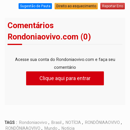
Sugestão de Pauta
Direito ao esquecimento
Reportar Erro
Comentários
Rondoniaovivo.com (0)
Acesse sua conta do Rondoniaovivo.com e faça seu
comentário
Clique aqui para entrar
TAGS :
Rondoniaovivo
,
Brasil
,
NOTÍCIA
,
RONDÔNIAAOVIVO
,
RONDÔNIAAOVIVO
,
Mundo
,
Notícia