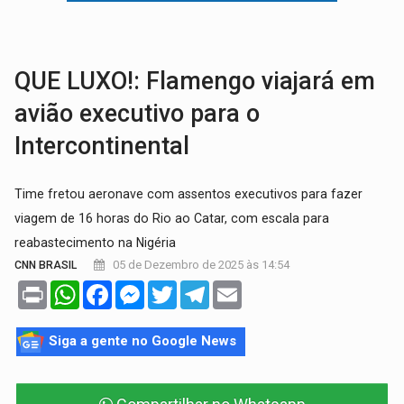
FUTEBOL:
Confira classificados e detalhes do sorteio da Copa do
Publicação Legal:
CONCORRÊNCIA Nº 90504/2025/
QUE LUXO!: Flamengo viajará em
avião executivo para o
Intercontinental
Time fretou aeronave com assentos executivos para fazer
viagem de 16 horas do Rio ao Catar, com escala para
reabastecimento na Nigéria
05 de Dezembro de 2025 às 14:54
CNN BRASIL
Print
WhatsApp
Facebook
Messenger
Twitter
Telegram
Email
Siga a gente no Google News