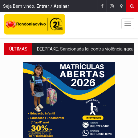
Seja Bem vindo.
Entrar
/
Assinar
ÚLTIMAS
COLEGIADO:
Brasil e Rússia discutem energia nuclear, defesa e ciênc
URGENTE:
Colisão entre caminhão e carro deixa quatro mortos e um em est
ENCONTRO:
Amazônia Negra ganha projeção nacional com participação de M
PREVISÃO:
Porto Velho tem chances de chuvas isoladas nesta se
SINDICATOS UNIDOS:
Assembleia Geral delibera greve da educação municip
PROCESSO SELETIVO:
Rondoniaovivo abre oficina de Comunicação com oportunidade
AGOSTO LILÁS:
MPRO lança de portal e promove reflexão sobre trajetória da Le
REGULARIZAÇÃO:
Refis 2026 segue até o fim do ano para regulariz