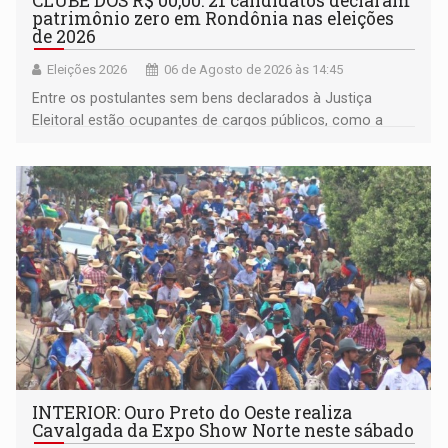
CLUBE DOS R$ 00,00: 21 candidatos declaram
patrimônio zero em Rondônia nas eleições
de 2026
Eleições 2026
06 de Agosto de 2026 às 14:45
Entre os postulantes sem bens declarados à Justiça
Eleitoral estão ocupantes de cargos públicos, como a
deputada federal Cristiane Lopes (PODE), o vereador
Pedro Geovar (PP) e a vice-prefeita Magna dos Anjos
(NOVO)
INTERIOR: Ouro Preto do Oeste realiza
Cavalgada da Expo Show Norte neste sábado