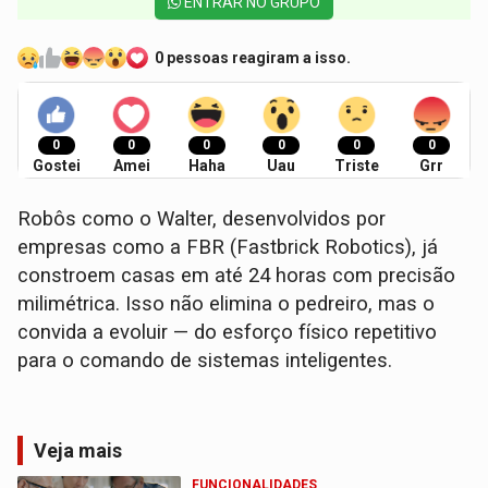
ENTRAR NO GRUPO
0 pessoas reagiram a isso.
0
0
0
0
0
0
Gostei
Amei
Haha
Uau
Triste
Grr
Robôs como o Walter, desenvolvidos por
empresas como a FBR (Fastbrick Robotics), já
constroem casas em até 24 horas com precisão
milimétrica. Isso não elimina o pedreiro, mas o
convida a evoluir — do esforço físico repetitivo
para o comando de sistemas inteligentes.
Veja mais
FUNCIONALIDADES