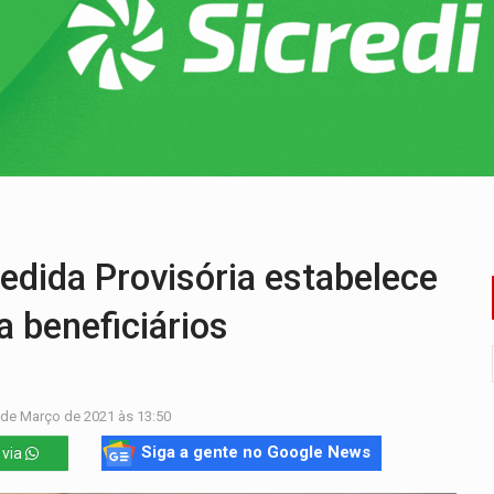
deral em Rondônia declara draga de garimpo de R$ 2 mi
m mercúrio em estepe, ouro e arma
s iniciais do ensino fundamental em Rondônia
ida ao Senado as contas ficaram mais difíceis
dez mortos em cinco dias na Bolívia
 região Central de Porto Velho
ida Provisória estabelece
ta beneficiários
 de Março de 2021 às 13:50
Siga a gente no Google News
 via