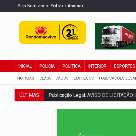
Seja Bem vindo.
Entrar
/
Assinar
INICIAL
POLÍCIA
POLÍTICA
INTERIOR
ESPORTES
NOTÍCIAS
CLASSIFICADOS
EMPREGOS
PUBLICAÇÕES LEGA
ÚLTIMAS
Publicação Legal:
AVISO DE LICITAÇÃO:
FUTEBOL:
Confira classificados e detalh
Publicação Legal:
CONCORRÊNCIA Nº 90
EM 18 MESES:
Léo Moraes entrega o qu