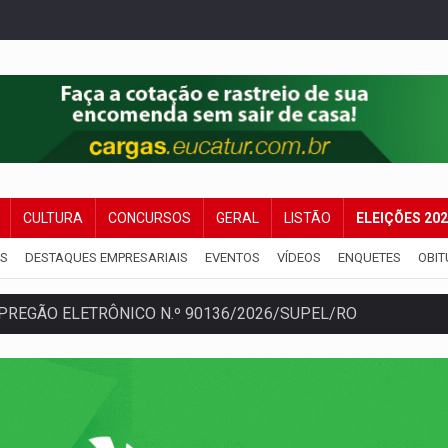
CULTURA
CONCURSOS
GERAL
LISTÃO
ELEIÇÕES 20
IS
DESTAQUES EMPRESARIAIS
EVENTOS
VÍDEOS
ENQUETES
OBIT
 PREGÃO ELETRÔNICO N.º 90136/2026/SUPEL/RO
es do sorteio da Copa do Brasil 2026
504/2025/SUPEL/RO
e não conseguiram em anos na educação de Porto Velho