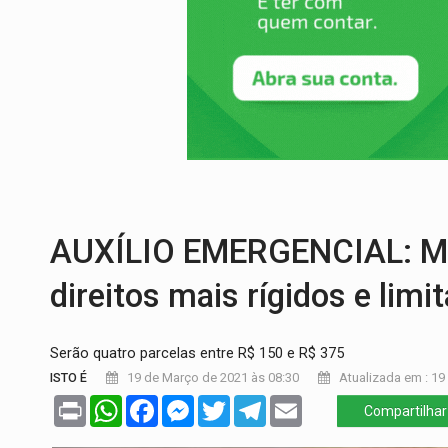
ELEIÇÕES 2026:
Candidata a deputada fe
VÍDEO:
Casal de garimpeiros é preso co
EDUCAÇÃO BÁSICA:
Ideb avança nos ano
CONTA DIFÍCIL:
Com as novidades na corr
CH4C1NA:
Disputa entre PCC e CV deixa 
VÍDEO:
Ciclista é atropelado por carro na
AUXÍLIO EMERGENCIAL: Med
direitos mais rígidos e limi
Serão quatro parcelas entre R$ 150 e R$ 375
ISTO É
19 de Março de 2021 às 08:30
Atualizada em : 19
Print
WhatsApp
Facebook
Messenger
Twitter
Telegram
Email
Compartilhar