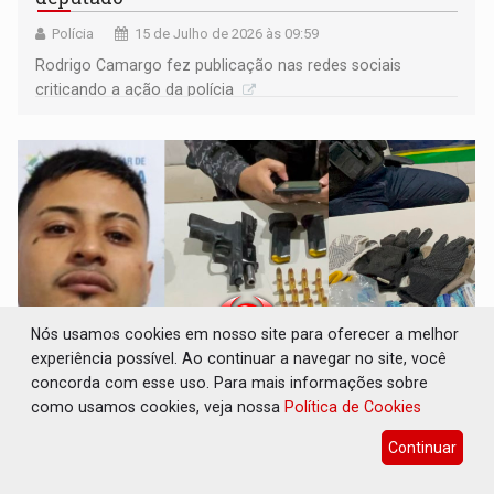
Polícia
15 de Julho de 2026 às 09:59
Rodrigo Camargo fez publicação nas redes sociais
criticando a ação da polícia
Nós usamos cookies em nosso site para oferecer a melhor
experiência possível. Ao continuar a navegar no site, você
concorda com esse uso. Para mais informações sobre
como usamos cookies, veja nossa
Política de Cookies
VULGO 'JOGADOR': Criminoso do PCC morre
em confronto com a PM
Continuar
Polícia
14 de Julho de 2026 às 16:00