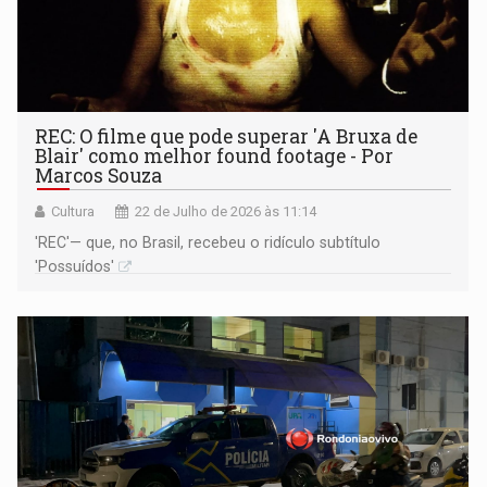
REC: O filme que pode superar 'A Bruxa de
Blair' como melhor found footage - Por
Marcos Souza
Cultura
22 de Julho de 2026 às 11:14
'REC'— que, no Brasil, recebeu o ridículo subtítulo
'Possuídos'