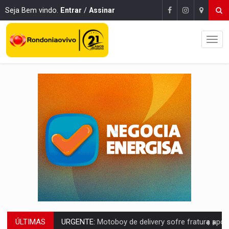
Seja Bem vindo.
Entrar
/
Assinar
ÚLTIMAS
ELEIÇÕES 2026:
Ulisses Guimarães e as nuvens no céu de Rondônia – Por 