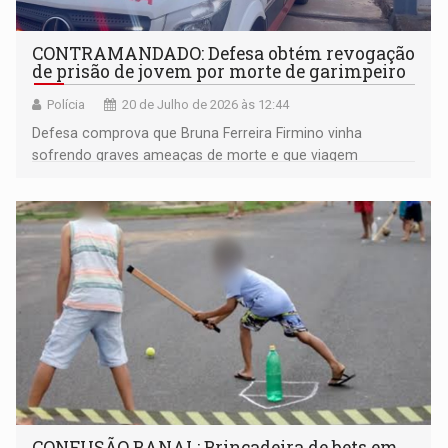
CONTRAMANDADO: Defesa obtém revogação
de prisão de jovem por morte de garimpeiro
Polícia
20 de Julho de 2026 às 12:44
Defesa comprova que Bruna Ferreira Firmino vinha
sofrendo graves ameaças de morte e que viagem
temporária não violou medidas cautelares; Juízo da 2ª
Vara do Tribunal do Júri determina expedição imediata de
contramandado
CONFUSÃO BANAL: Brincadeira de bets em