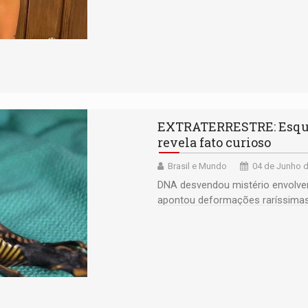
EXTRATERRESTRE: Esquele
revela fato curioso
Brasil e Mundo
04 de Junho d
DNA desvendou mistério envolve
apontou deformações raríssim