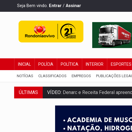
Seja Bem vindo.
Entrar
/
Assinar
INICIAL
POLÍCIA
POLÍTICA
INTERIOR
ESPORTES
NOTÍCIAS
CLASSIFICADOS
EMPREGOS
PUBLICAÇÕES LEGA
VÍDEO:
Denarc e Receita Federal apreen
ÚLTIMAS
OPERAÇÃO DA PC:
Membros do CV são p
ENTRADA GRATUITA:
Espetáculo As Mari
VÍDEO:
Três são presos após furto de mo