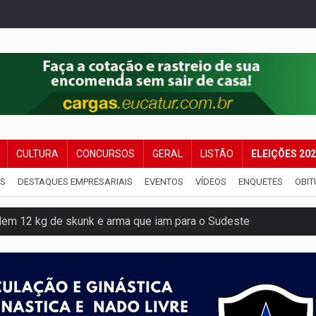
CULTURA
CONCURSOS
GERAL
LISTÃO
ELEIÇÕES 20
IS
DESTAQUES EMPRESARIAIS
EVENTOS
VÍDEOS
ENQUETES
OBIT
dem 12 kg de skunk e arma que iam para o Sudeste
resos com armas e drogas após crime de tortur@
as Somos Nós será apresentado na capital
tocicleta em frente de academia